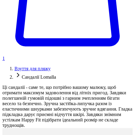
1
Взуття для пляжу
Сандалії Lomalla
Ці сандалії - саме те, що потрібно вашому малюку, щоб
отримати максимум задоволення від літніх пригод. Завдяки
полегшеній гумовій підошві з гарним зчепленням бігати
весело та безпечно. Зручна застібка-липучка разом із
еластичними шнурками забезпечують зручне вдягання. Гладка
підкладка дарує приємні відчуття шкірі. Завдяки знімним
устілкам Happy Fit підібрати ідеальний розмір не складе
труднощів.