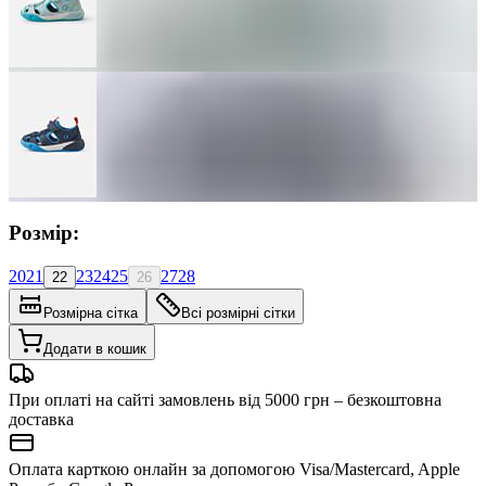
Розмір:
20
21
23
24
25
27
28
22
26
Розмірна сітка
Всі розмірні сітки
Додати в кошик
При оплаті на сайті замовлень від 5000 грн – безкоштовна
доставка
Оплата карткою онлайн за допомогою Visa/Mastercard, Apple