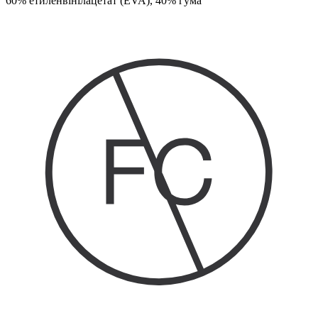
60% етиленвінілацетат (EVA), 40% гума