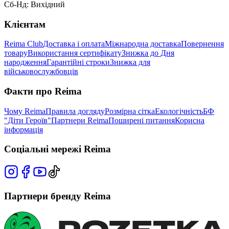
Сб-Нд: Вихідний
Клієнтам
Reima Club
Доставка і оплата
Міжнародна доставка
Повернення
товару
Використання сертифікату
Знижка до Дня
народження
Гарантійні строки
Знижка для
військовослужбовців
Факти про Reima
Чому Reima
Правила догляду
Розмірна сітка
Екологічність
БФ
"Діти Героїв"
Партнери Reima
Поширені питання
Корисна
інформація
Соціальні мережі Reima
Партнери бренду Reima