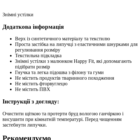
Знімні устілки
Додаткова інформація
Верх із синтетичного матеріалу та текстилю
Проста застібка на липучці з еластичними шнурками для
регулювання розміру
Текстильна підкладка
Знімні устілки з малюнком Happy Fit, які допомагають
підібрати розмір
Гнучка та легка підошва з філону та гуми
Не містить продуктів тваринного походження
Не містить фторвуглецю
Не містить ПВХ
Інструкції з догляду:
Очистити щіткою та протерти бруд вологою ганчіркою і
висушити при кімнатній температурі. Перед чищенням
застебнути липучки.
Рекомендуємо