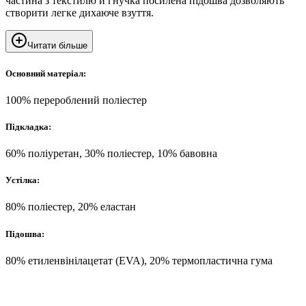
частина з текстилю й гнучка посилена підошва дозволяють
створити легке дихаюче взуття.
Читати більше
Основний матеріал:
100% перероблений поліестер
Підкладка:
60% поліуретан, 30% поліестер, 10% бавовна
Устілка:
80% поліестер, 20% еластан
Підошва:
80% етиленвінілацетат (EVA), 20% термопластична гума