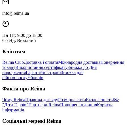
info@reima.ua
Пн-Пт: 9:00 до 18:00
Сб-Нд: Вихідний
Клієнтам
Reima Club
Доставка і оплата
Міжнародна доставка
Повернення
товару
Використання сертифікату
Знижка до Дня
народження
Гарантійні строки
Знижка для
військовослужбовців
Факти про Reima
Чому Reima
Правила догляду
Розмірна сітка
Екологічність
БФ
"Діти Героїв"
Партнери Reima
Поширені питання
Корисна
інформація
Соціальні мережі Reima