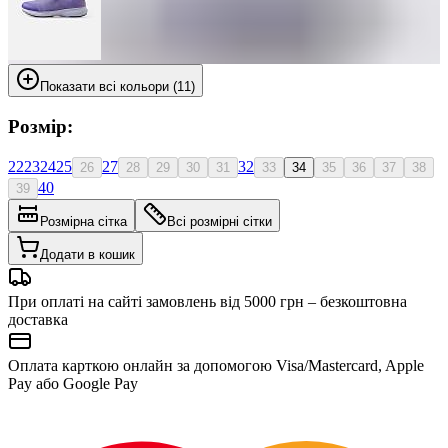
Показати всі кольори (11)
Розмір:
22
23
24
25
27
32
26
28
29
30
31
33
34
35
36
37
38
40
39
Розмірна сітка
Всі розмірні сітки
Додати в кошик
При оплаті на сайті замовлень від 5000 грн – безкоштовна
доставка
Оплата карткою онлайн за допомогою Visa/Mastercard, Apple
Pay або Google Pay