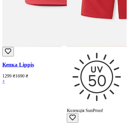
Кепка Lippis
1299
₴
1690
₴
+
Колекція SunProof