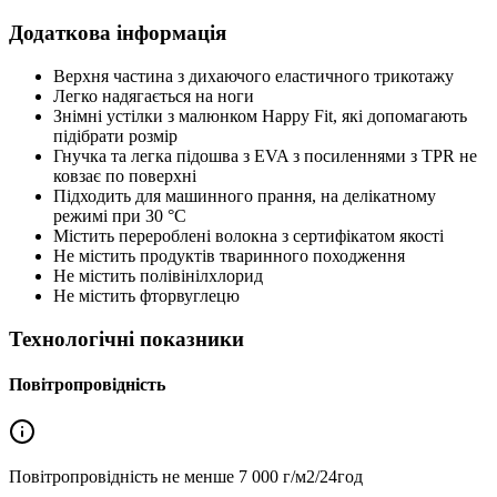
Додаткова інформація
Верхня частина з дихаючого еластичного трикотажу
Легко надягається на ноги
Знімні устілки з малюнком Happy Fit, які допомагають
підібрати розмір
Гнучка та легка підошва з EVA з посиленнями з TPR не
ковзає по поверхні
Підходить для машинного прання, на делікатному
режимі при 30 °C
Містить перероблені волокна з сертифікатом якості
Не містить продуктів тваринного походження
Не містить полівінілхлорид
Не містить фторвуглецю
Технологічні показники
Повітропровідність
Повітропровідність не менше
7 000 г/м2/24год