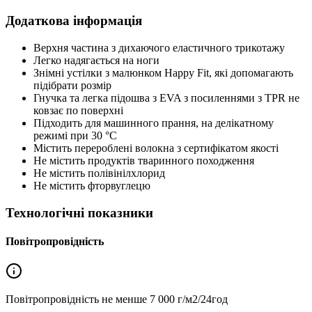
Додаткова інформація
Верхня частина з дихаючого еластичного трикотажу
Легко надягається на ноги
Знімні устілки з малюнком Happy Fit, які допомагають
підібрати розмір
Гнучка та легка підошва з EVA з посиленнями з TPR не
ковзає по поверхні
Підходить для машинного прання, на делікатному
режимі при 30 °C
Містить перероблені волокна з сертифікатом якості
Не містить продуктів тваринного походження
Не містить полівінілхлорид
Не містить фторвуглецю
Технологічні показники
Повітропровідність
Повітропровідність не менше
7 000 г/м2/24год