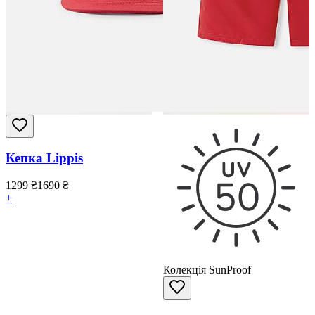
Кепка Lippis
1299
₴
1690
₴
+
Колекція SunProof