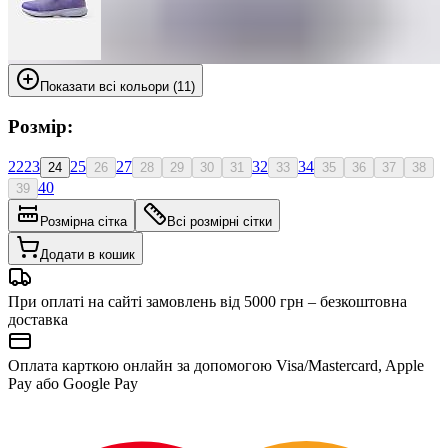
Показати всі кольори (11)
Розмір:
22
23
25
27
32
34
24
26
28
29
30
31
33
35
36
37
38
40
39
Розмірна сітка
Всі розмірні сітки
Додати в кошик
При оплаті на сайті замовлень від 5000 грн – безкоштовна
доставка
Оплата карткою онлайн за допомогою Visa/Mastercard, Apple
Pay або Google Pay