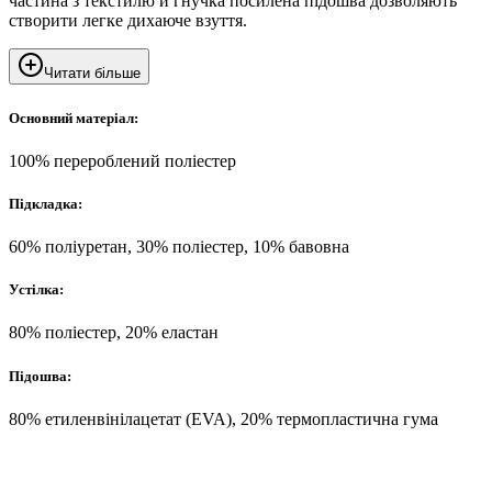
частина з текстилю й гнучка посилена підошва дозволяють
створити легке дихаюче взуття.
Читати більше
Основний матеріал:
100% перероблений поліестер
Підкладка:
60% поліуретан, 30% поліестер, 10% бавовна
Устілка:
80% поліестер, 20% еластан
Підошва:
80% етиленвінілацетат (EVA), 20% термопластична гума