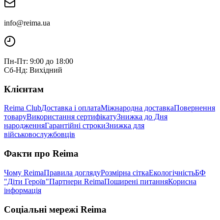
info@reima.ua
Пн-Пт: 9:00 до 18:00
Сб-Нд: Вихідний
Клієнтам
Reima Club
Доставка і оплата
Міжнародна доставка
Повернення
товару
Використання сертифікату
Знижка до Дня
народження
Гарантійні строки
Знижка для
військовослужбовців
Факти про Reima
Чому Reima
Правила догляду
Розмірна сітка
Екологічність
БФ
"Діти Героїв"
Партнери Reima
Поширені питання
Корисна
інформація
Соціальні мережі Reima