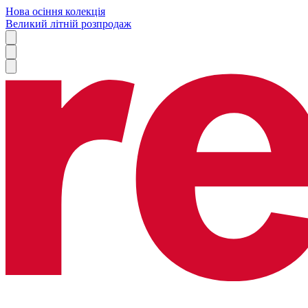
Нова осіння колекція
Великий літній розпродаж