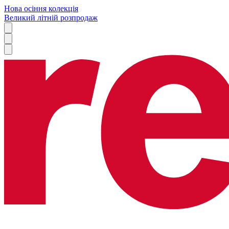
Нова осіння колекція
Великий літній розпродаж