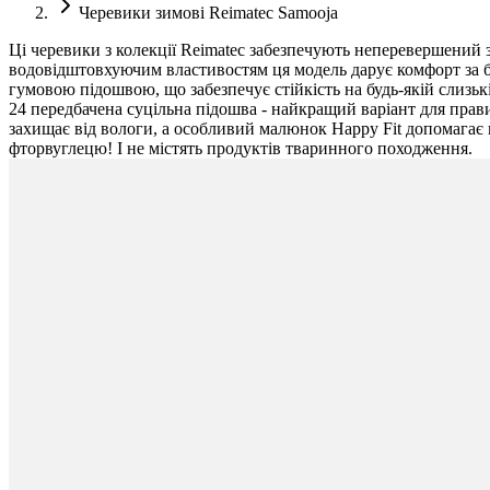
Черевики зимові Reimatec Samooja
Ці черевики з колекції Reimatec забезпечують неперевершений 
водовідштовхуючим властивостям ця модель дарує комфорт за бу
гумовою підошвою, що забезпечує стійкість на будь-якій слизьк
24 передбачена суцільна підошва - найкращий варіант для пра
захищає від вологи, а особливий малюнок Happy Fit допомагає 
фторвуглецю! І не містять продуктів тваринного походження.