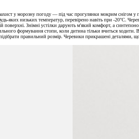
захист у морозну погоду — під час прогулянки мокрим снігом у 
дь-яких низьких температур, перевірено навіть при -20°C. Чере
ій поверхні. Знімні устілки дарують м'який комфорт, а синтепон
вильного формування стопи, коли дитина тільки вчиться ходити.
підібрати правильний розмір. Черевики прикрашені деталями, що 