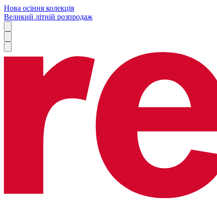
Нова осіння колекція
Великий літній розпродаж