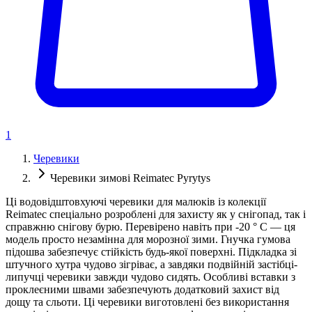
1
Черевики
Черевики зимові Reimatec Pyrytys
Ці водовідштовхуючі черевики для малюків із колекції
Reimatec спеціально розроблені для захисту як у снігопад, так і
справжню снігову бурю. Перевірено навіть при -20 ° C — ця
модель просто незамінна для морозної зими. Гнучка гумова
підошва забезпечує стійкість будь-якої поверхні. Підкладка зі
штучного хутра чудово зігріває, а завдяки подвійній застібці-
липучці черевики завжди чудово сидять. Особливі вставки з
проклеєними швами забезпечують додатковий захист від
дощу та сльоти. Ці черевики виготовлені без використання