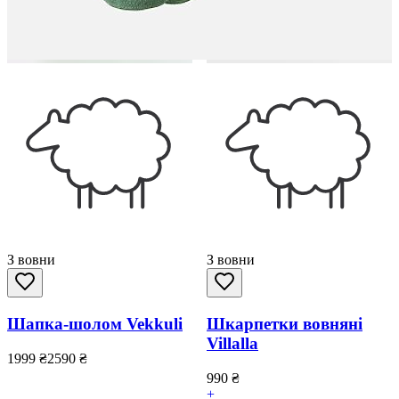
З вовни
З вовни
Шапка-шолом Vekkuli
Шкарпетки вовняні
Villalla
1999
₴
2590
₴
990
₴
+