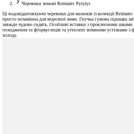
Черевики зимові Reimatec Pyrytys
Ці водовідштовхуючі черевики для малюків із колекції Reimatec 
просто незамінна для морозної зими. Гнучка гумова підошва забе
завжди чудово сидять. Особливі вставки з проклеєними швами з
походження та фторвуглеців та утеплені знімними устілками з ф
холоду.