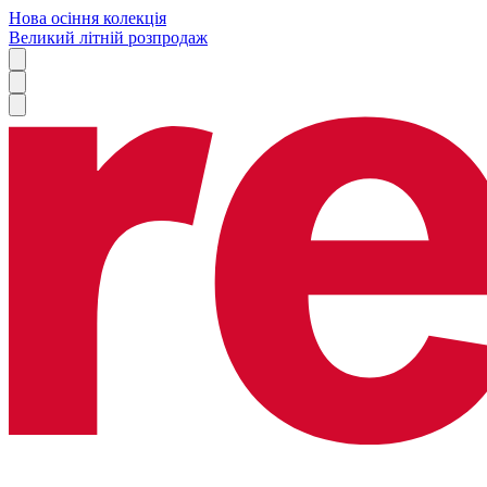
Нова осіння колекція
Великий літній розпродаж