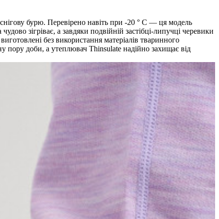
 снігову бурю. Перевірено навіть при -20 ° C — ця модель
 чудово зігріває, а завдяки подвійній застібці-липучці черевики
 виготовлені без використання матеріалів тваринного
у пору доби, а утеплювач Thinsulate надійно захищає від