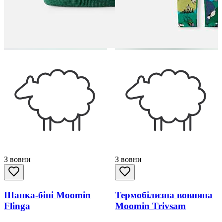
З вовни
З вовни
Шапка-біні Moomin
Термобілизна вовняна
Flinga
Moomin Trivsam