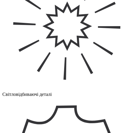
Світловідбиваючі деталі