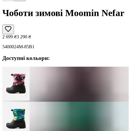
Чоботи зимові Moomin Nefar
2 699
₴
3 290
₴
5400024M-85B1
Доступні кольори: