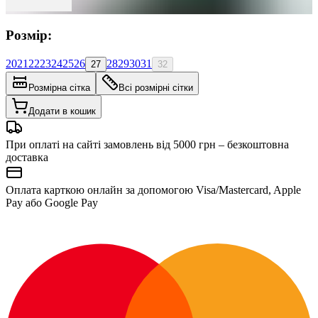
Розмір:
20
21
22
23
24
25
26
28
29
30
31
27
32
Розмірна сітка
Всі розмірні сітки
Додати в кошик
При оплаті на сайті замовлень від 5000 грн – безкоштовна
доставка
Оплата карткою онлайн за допомогою Visa/Mastercard, Apple
Pay або Google Pay