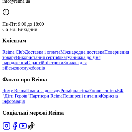
info@reima.ua
Пн-Пт: 9:00 до 18:00
Сб-Нд: Вихідний
Клієнтам
Reima Club
Доставка і оплата
Міжнародна доставка
Повернення
товару
Використання сертифікату
Знижка до Дня
народження
Гарантійні строки
Знижка для
військовослужбовців
Факти про Reima
Чому Reima
Правила догляду
Розмірна сітка
Екологічність
БФ
"Діти Героїв"
Партнери Reima
Поширені питання
Корисна
інформація
Соціальні мережі Reima