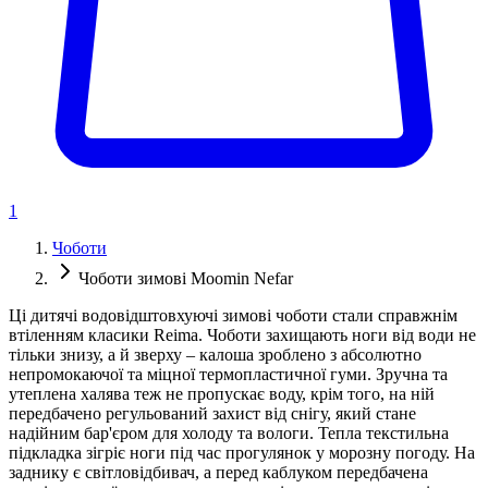
1
Чоботи
Чоботи зимові Moomin Nefar
Ці дитячі водовідштовхуючі зимові чоботи стали справжнім
втіленням класики Reima. Чоботи захищають ноги від води не
тільки знизу, а й зверху – калоша зроблено з абсолютно
непромокаючої та міцної термопластичної гуми. Зручна та
утеплена халява теж не пропускає воду, крім того, на ній
передбачено регульований захист від снігу, який стане
надійним бар'єром для холоду та вологи. Тепла текстильна
підкладка зігріє ноги під час прогулянок у морозну погоду. На
заднику є світловідбивач, а перед каблуком передбачена