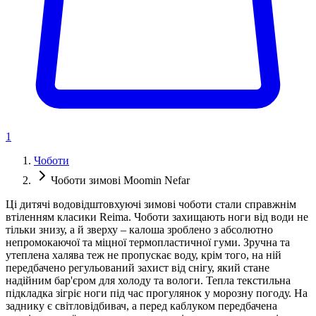
1
Чоботи
Чоботи зимові Moomin Nefar
Ці дитячі водовідштовхуючі зимові чоботи стали справжнім
втіленням класики Reima. Чоботи захищають ноги від води не
тільки знизу, а й зверху – калоша зроблено з абсолютно
непромокаючої та міцної термопластичної гуми. Зручна та
утеплена халява теж не пропускає воду, крім того, на ній
передбачено регульований захист від снігу, який стане
надійним бар'єром для холоду та вологи. Тепла текстильна
підкладка зігріє ноги під час прогулянок у морозну погоду. На
заднику є світловідбивач, а перед каблуком передбачена