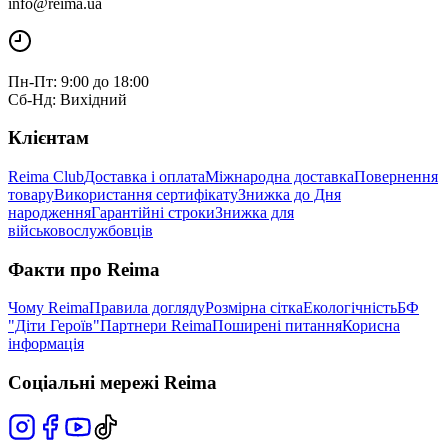
info@reima.ua
Пн-Пт: 9:00 до 18:00
Сб-Нд: Вихідний
Клієнтам
Reima Club
Доставка і оплата
Міжнародна доставка
Повернення
товару
Використання сертифікату
Знижка до Дня
народження
Гарантійні строки
Знижка для
військовослужбовців
Факти про Reima
Чому Reima
Правила догляду
Розмірна сітка
Екологічність
БФ
"Діти Героїв"
Партнери Reima
Поширені питання
Корисна
інформація
Соціальні мережі Reima