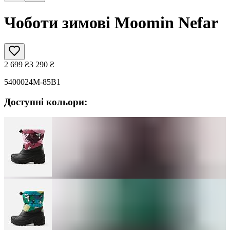
Чоботи зимові Moomin Nefar
2 699
₴
3 290
₴
5400024M-85B1
Доступні кольори: