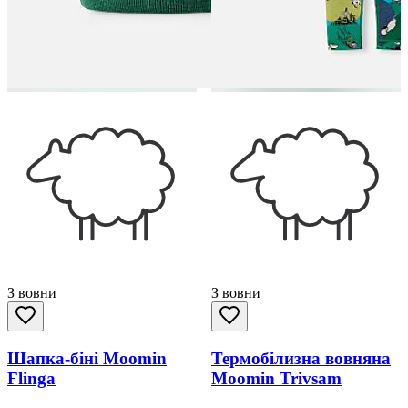
З вовни
З вовни
Шапка-біні Moomin
Термобілизна вовняна
Flinga
Moomin Trivsam