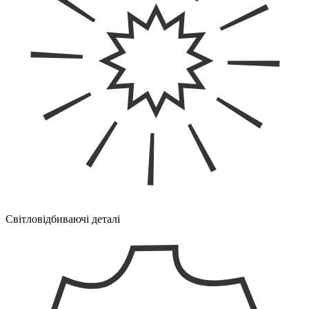
Світловідбиваючі деталі