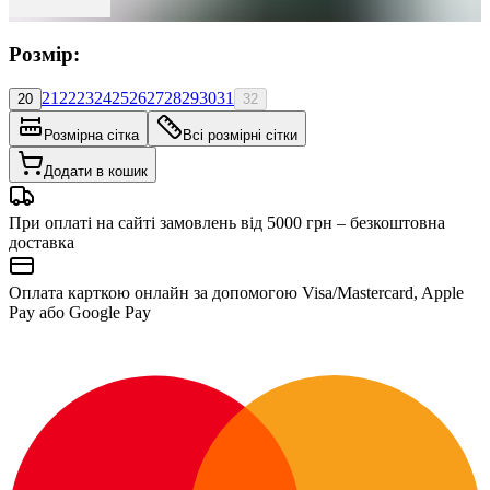
Розмір:
21
22
23
24
25
26
27
28
29
30
31
20
32
Розмірна сітка
Всі розмірні сітки
Додати в кошик
При оплаті на сайті замовлень від 5000 грн – безкоштовна
доставка
Оплата карткою онлайн за допомогою Visa/Mastercard, Apple
Pay або Google Pay