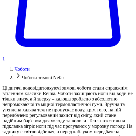
1
Чоботи
Чоботи зимові Nefar
Ці дитячі водовідштовхуючі зимові чоботи стали справжнім
втіленням класики Reima. Чоботи захищають ноги від води не
тільки знизу, а й зверху – калоша зроблено з абсолютно
непромокаючої та міцної термопластичної гуми. Зручна та
утеплена халява теж не пропускає воду, крім того, на ній
передбачено регульований захист від снігу, який стане
надійним бар'єром для холоду та вологи. Тепла текстильна
підкладка зігріє ноги під час прогулянок у морозну погоду. На
заднику є світловідбивач, а перед каблуком передбачена