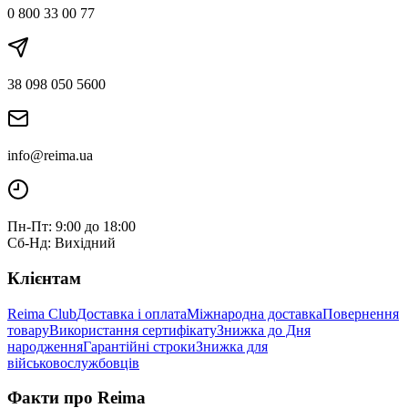
0 800 33 00 77
38 098 050 5600
info@reima.ua
Пн-Пт: 9:00 до 18:00
Сб-Нд: Вихідний
Клієнтам
Reima Club
Доставка і оплата
Міжнародна доставка
Повернення
товару
Використання сертифікату
Знижка до Дня
народження
Гарантійні строки
Знижка для
військовослужбовців
Факти про Reima