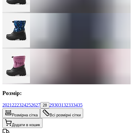
Розмір:
20
21
22
23
24
25
26
27
29
30
31
32
33
34
35
28
Розмірна сітка
Всі розмірні сітки
Додати в кошик