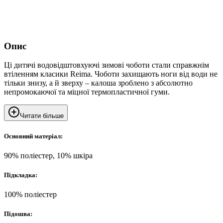
Опис
Ці дитячі водовідштовхуючі зимові чоботи стали справжнім
втіленням класики Reima. Чоботи захищають ноги від води не
тільки знизу, а й зверху – калоша зроблено з абсолютно
непромокаючої та міцної термопластичної гуми.
Читати більше
Основний матеріал:
90% поліестер, 10% шкіра
Підкладка:
100% поліестер
Підошва: