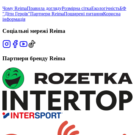
Чому Reima
Правила догляду
Розмірна сітка
Екологічність
БФ
"Діти Героїв"
Партнери Reima
Поширені питання
Корисна
інформація
Соціальні мережі Reima
Партнери бренду Reima