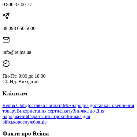
0 800 33 00 77
38 098 050 5600
info@reima.ua
Пн-Пт: 9:00 до 18:00
Сб-Нд: Вихідний
Клієнтам
Reima Club
Доставка і оплата
Міжнародна доставка
Повернення
товару
Використання сертифікату
Знижка до Дня
народження
Гарантійні строки
Знижка для
військовослужбовців
Факти про Reima