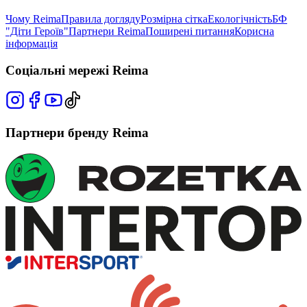
Чому Reima
Правила догляду
Розмірна сітка
Екологічність
БФ
"Діти Героїв"
Партнери Reima
Поширені питання
Корисна
інформація
Соціальні мережі Reima
Партнери бренду Reima