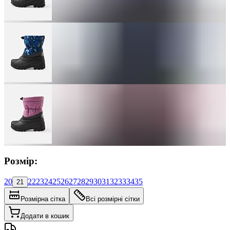
Розмір:
20
22
23
24
25
26
27
28
29
30
31
32
33
34
35
21
Розмірна сітка
Всі розмірні сітки
Додати в кошик