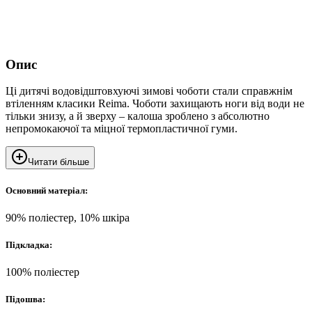
Опис
Ці дитячі водовідштовхуючі зимові чоботи стали справжнім
втіленням класики Reima. Чоботи захищають ноги від води не
тільки знизу, а й зверху – калоша зроблено з абсолютно
непромокаючої та міцної термопластичної гуми.
Читати більше
Основний матеріал:
90% поліестер, 10% шкіра
Підкладка:
100% поліестер
Підошва: