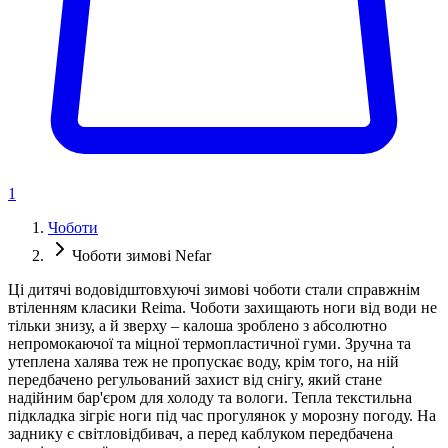
1
Чоботи
Чоботи зимові Nefar
Ці дитячі водовідштовхуючі зимові чоботи стали справжнім
втіленням класики Reima. Чоботи захищають ноги від води не
тільки знизу, а й зверху – калоша зроблено з абсолютно
непромокаючої та міцної термопластичної гуми. Зручна та
утеплена халява теж не пропускає воду, крім того, на ній
передбачено регульований захист від снігу, який стане
надійним бар'єром для холоду та вологи. Тепла текстильна
підкладка зігріє ноги під час прогулянок у морозну погоду. На
заднику є світловідбивач, а перед каблуком передбачена