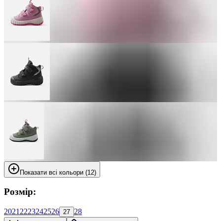
Показати всі кольори (12)
Розмір:
20
21
22
23
24
25
26
28
27