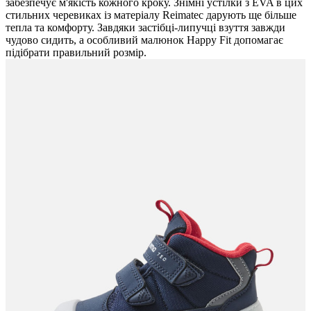
забезпечує м'якість кожного кроку. Знімні устілки з EVA в цих
стильних черевиках із матеріалу Reimatec дарують ще більше
тепла та комфорту. Завдяки застібці-липучці взуття завжди
чудово сидить, а особливий малюнок Happy Fit допомагає
підібрати правильний розмір.