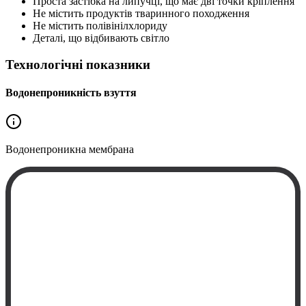
Проста застібка на липучці, що має дві точки кріплення
Не містить продуктів тваринного походження
Не містить полівінілхлориду
Деталі, що відбивають світло
Технологічні показники
Водонепроникність взуття
Водонепроникна
мембрана