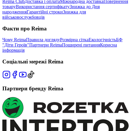
Reima Club
Доставка і оплата
Міжнародна доставка
Повернення
товару
Використання сертифікату
Знижка до Дня
народження
Гарантійні строки
Знижка для
військовослужбовців
Факти про Reima
Чому Reima
Правила догляду
Розмірна сітка
Екологічність
БФ
"Діти Героїв"
Партнери Reima
Поширені питання
Корисна
інформація
Соціальні мережі Reima
Партнери бренду Reima