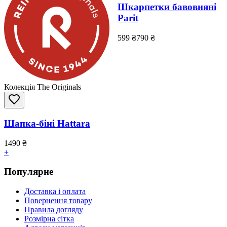
Шкарпетки бавовняні
Parit
599
₴
790
₴
Колекція The Originals
Шапка-біні Hattara
1490
₴
+
Популярне
Доставка і оплата
Повернення товару
Правила догляду
Розмірна сітка