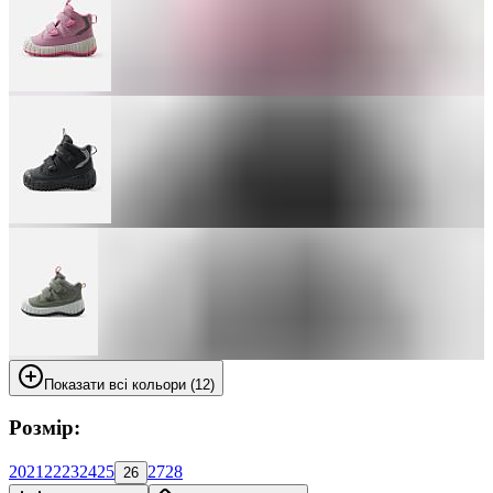
Показати всі кольори (12)
Розмір:
20
21
22
23
24
25
27
28
26