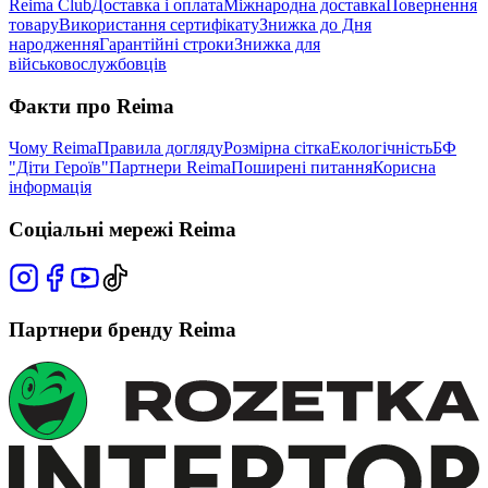
Reima Club
Доставка і оплата
Міжнародна доставка
Повернення
товару
Використання сертифікату
Знижка до Дня
народження
Гарантійні строки
Знижка для
військовослужбовців
Факти про Reima
Чому Reima
Правила догляду
Розмірна сітка
Екологічність
БФ
"Діти Героїв"
Партнери Reima
Поширені питання
Корисна
інформація
Соціальні мережі Reima
Партнери бренду Reima