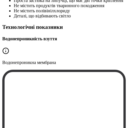
Проста застібка на липучці, що має дві точки кріплення
Не містить продуктів тваринного походження
Не містить полівінілхлориду
Деталі, що відбивають світло
Технологічні показники
Водонепроникність взуття
Водонепроникна
мембрана