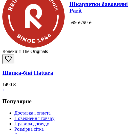
Шкарпетки бавовняні
Parit
599
₴
790
₴
Колекція The Originals
Шапка-біні Hattara
1490
₴
+
Популярне
Доставка і оплата
Повернення товару
Правила догляду
Розмірна сітка