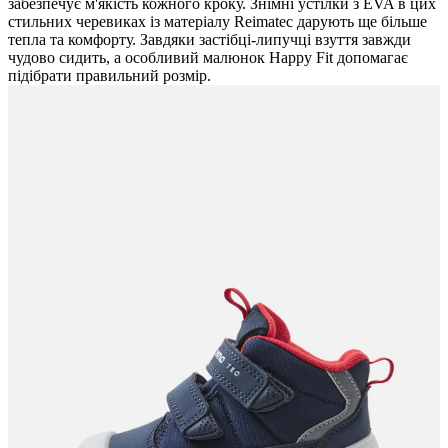
забезпечує м'якість кожного кроку. Знімні устілки з EVA в цих
стильних черевиках із матеріалу Reimatec дарують ще більше
тепла та комфорту. Завдяки застібці-липучці взуття завжди
чудово сидить, а особливий малюнок Happy Fit допомагає
підібрати правильний розмір.