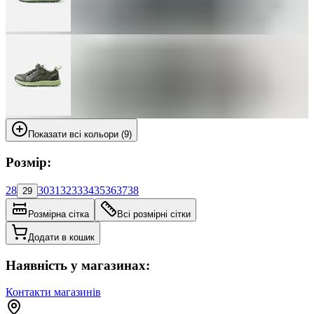
Показати всі кольори (9)
Розмір:
28
30
31
32
33
34
35
36
37
38
29
Розмірна сітка
Всі розмірні сітки
Додати в кошик
Наявність у магазинах:
Контакти магазинів