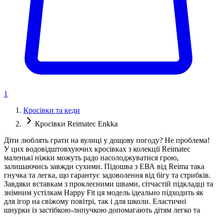
1
Кросівки та кеди
Кросівки Reimatec Enkka
Діти люблять грати на вулиці у дощову погоду? Не проблема!
У цих водовідштовхуючих кросівках з колекції Reimatec
маленькі ніжки можуть радо насолоджуватися грою,
залишаючись завжди сухими. Підошва з ЕВА від Reima така
гнучка та легка, що гарантує задоволення від бігу та стрибків.
Завдяки вставкам з проклеєними швами, сітчастій підкладці та
знімним устілкам Happy Fit ця модель ідеально підходить як
для ігор на свіжому повітрі, так і для школи. Еластичні
шнурки із застібкою-липучкою допомагають дітям легко та