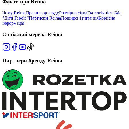
Факти про Reima
Чому Reima
Правила догляду
Розмірна сітка
Екологічність
БФ
"Діти Героїв"
Партнери Reima
Поширені питання
Корисна
інформація
Соціальні мережі Reima
Партнери бренду Reima