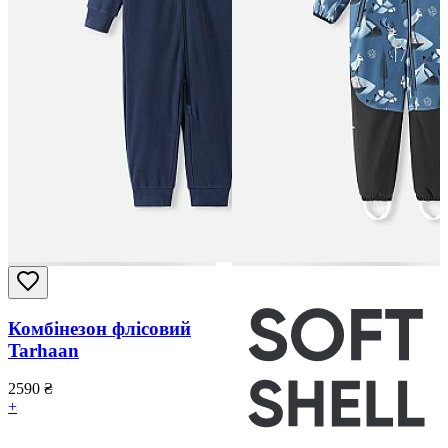
Комбінезон флісовий
Tarhaan
2590
₴
+