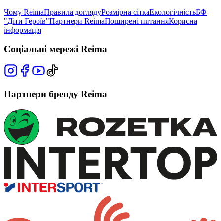
Чому Reima
Правила догляду
Розмірна сітка
Екологічність
БФ
"Діти Героїв"
Партнери Reima
Поширені питання
Корисна
інформація
Соціальні мережі Reima
Партнери бренду Reima