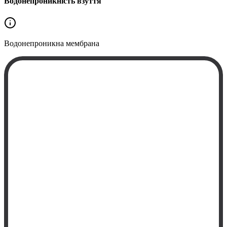
Водонепроникність взуття
Водонепроникна
мембрана