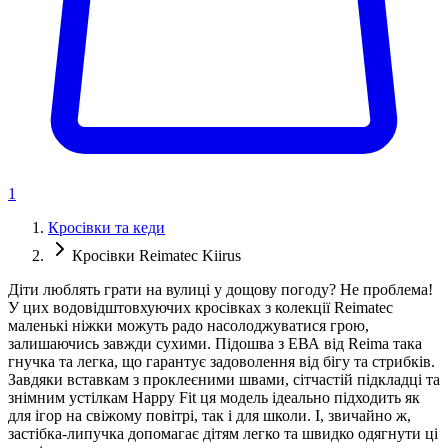
1
Кросівки та кеди
Кросівки Reimatec Kiirus
Діти люблять грати на вулиці у дощову погоду? Не проблема!
У цих водовідштовхуючих кросівках з колекції Reimatec
маленькі ніжки можуть радо насолоджуватися грою,
залишаючись завжди сухими. Підошва з ЕВА від Reima така
гнучка та легка, що гарантує задоволення від бігу та стрибків.
Завдяки вставкам з проклеєними швами, сітчастій підкладці та
знімним устілкам Happy Fit ця модель ідеально підходить як
для ігор на свіжому повітрі, так і для школи. І, звичайно ж,
застібка-липучка допомагає дітям легко та швидко одягнути ці