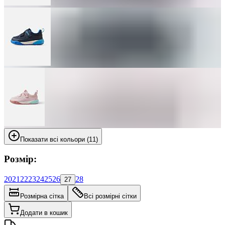
Показати всі кольори (11)
Розмір:
20
21
22
23
24
25
26
28
27
Розмірна сітка
Всі розмірні сітки
Додати в кошик