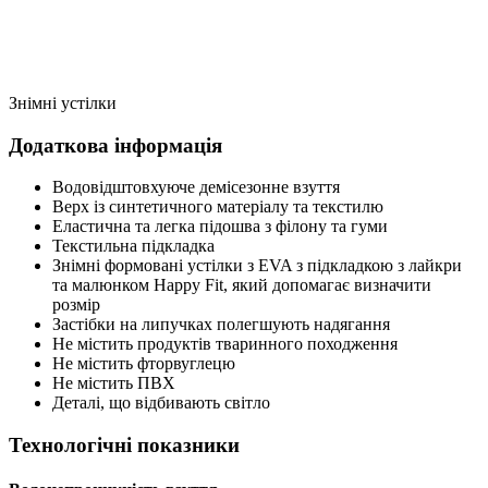
Знімні устілки
Додаткова інформація
Водовідштовхуюче демісезонне взуття
Верх із синтетичного матеріалу та текстилю
Еластична та легка підошва з філону та гуми
Текстильна підкладка
Знімні формовані устілки з EVA з підкладкою з лайкри
та малюнком Happy Fit, який допомагає визначити
розмір
Застібки на липучках полегшують надягання
Не містить продуктів тваринного походження
Не містить фторвуглецю
Не містить ПВХ
Деталі, що відбивають світло
Технологічні показники