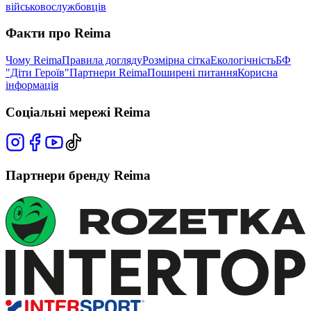
військовослужбовців
Факти про Reima
Чому Reima
Правила догляду
Розмірна сітка
Екологічність
БФ
"Діти Героїв"
Партнери Reima
Поширені питання
Корисна
інформація
Соціальні мережі Reima
Партнери бренду Reima