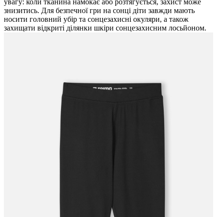
увагу: коли тканина намокає або розтягується, захист може
знизитись. Для безпечної гри на сонці діти завжди мають
носити головний убір та сонцезахисні окуляри, а також
захищати відкриті ділянки шкіри сонцезахисним лосьйоном.