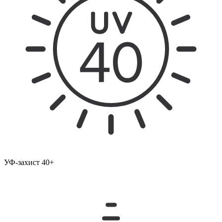
УФ-захист 40+