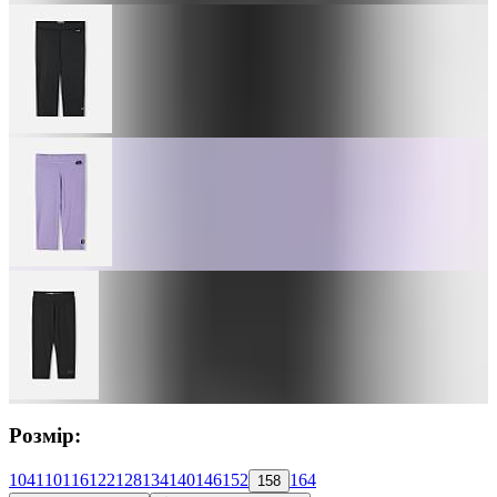
Розмір:
104
110
116
122
128
134
140
146
152
164
158