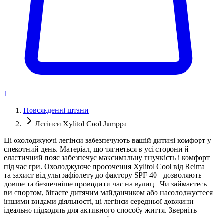
1
Повсякденні штани
Легінси Xylitol Cool Jumppa
Ці охолоджуючі легінси забезпечують вашій дитині комфорт у
спекотний день. Матеріал, що тягнеться в усі сторони й
еластичний пояс забезпечує максимальну гнучкість і комфорт
під час гри. Охолоджуюче просочення Xylitol Cool від Reima
та захист від ультрафіолету до фактору SPF 40+ дозволяють
довше та безпечніше проводити час на вулиці. Чи займаєтесь
ви спортом, бігаєте дитячим майданчиком або насолоджуєтеся
іншими видами діяльності, ці легінси середньої довжини
ідеально підходять для активного способу життя. Зверніть