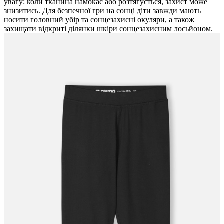
увагу: коли тканина намокає або розтягується, захист може
знизитись. Для безпечної гри на сонці діти завжди мають
носити головний убір та сонцезахисні окуляри, а також
захищати відкриті ділянки шкіри сонцезахисним лосьйоном.