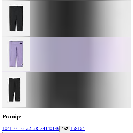
Розмір:
104
110
116
122
128
134
140
146
158
164
152