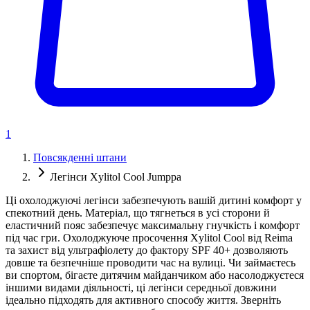
1
Повсякденні штани
Легінси Xylitol Cool Jumppa
Ці охолоджуючі легінси забезпечують вашій дитині комфорт у
спекотний день. Матеріал, що тягнеться в усі сторони й
еластичний пояс забезпечує максимальну гнучкість і комфорт
під час гри. Охолоджуюче просочення Xylitol Cool від Reima
та захист від ультрафіолету до фактору SPF 40+ дозволяють
довше та безпечніше проводити час на вулиці. Чи займаєтесь
ви спортом, бігаєте дитячим майданчиком або насолоджуєтеся
іншими видами діяльності, ці легінси середньої довжини
ідеально підходять для активного способу життя. Зверніть