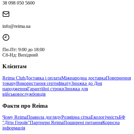
38 098 050 5600
info@reima.ua
Пн-Пт: 9:00 до 18:00
Сб-Нд: Вихідний
Клієнтам
Reima Club
Доставка і оплата
Міжнародна доставка
Повернення
товару
Використання сертифікату
Знижка до Дня
народження
Гарантійні строки
Знижка для
військовослужбовців
Факти про Reima
Чому Reima
Правила догляду
Розмірна сітка
Екологічність
БФ
"Діти Героїв"
Партнери Reima
Поширені питання
Корисна
інформація