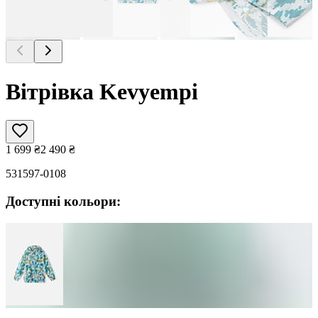
Вітрівка Kevyempi
1 699
₴
2 490
₴
531597-0108
Доступні кольори: