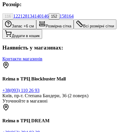
Розмір:
122
128
134
140
146
158
164
116
152
Запас +6 см
Розмірна сітка
Всі розмірні сітки
Додати в кошик
Наявність у магазинах:
Контакти магазинів
Reima в ТРЦ Blockbuster Mall
+38(093) 110 26 93
Київ, пр-т. Степана Бандери, 36 (2 поверх)
Уточнюйте в магазині
Reima в ТРЦ DREAM