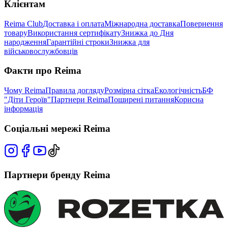
Клієнтам
Reima Club
Доставка і оплата
Міжнародна доставка
Повернення
товару
Використання сертифікату
Знижка до Дня
народження
Гарантійні строки
Знижка для
військовослужбовців
Факти про Reima
Чому Reima
Правила догляду
Розмірна сітка
Екологічність
БФ
"Діти Героїв"
Партнери Reima
Поширені питання
Корисна
інформація
Соціальні мережі Reima
Партнери бренду Reima