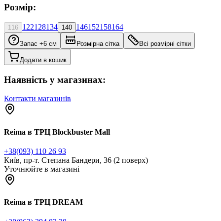
Розмір:
122
128
134
146
152
158
164
116
140
Запас +6 см
Розмірна сітка
Всі розмірні сітки
Додати в кошик
Наявність у магазинах:
Контакти магазинів
Reima в ТРЦ Blockbuster Mall
+38(093) 110 26 93
Київ, пр-т. Степана Бандери, 36 (2 поверх)
Уточнюйте в магазині
Reima в ТРЦ DREAM