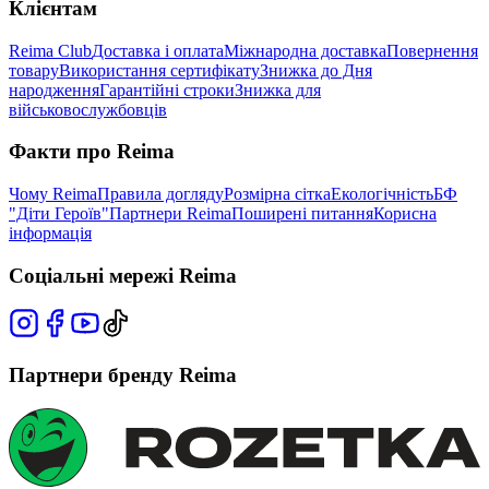
Клієнтам
Reima Club
Доставка і оплата
Міжнародна доставка
Повернення
товару
Використання сертифікату
Знижка до Дня
народження
Гарантійні строки
Знижка для
військовослужбовців
Факти про Reima
Чому Reima
Правила догляду
Розмірна сітка
Екологічність
БФ
"Діти Героїв"
Партнери Reima
Поширені питання
Корисна
інформація
Соціальні мережі Reima
Партнери бренду Reima