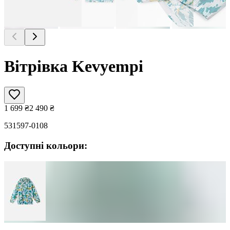
Вітрівка Kevyempi
1 699
₴
2 490
₴
531597-0108
Доступні кольори: