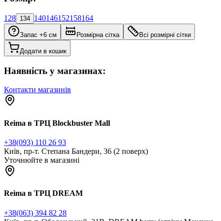
128
140
146
152
158
164
134
Запас +6 см
Розмірна сітка
Всі розмірні сітки
Додати в кошик
Наявність у магазинах:
Контакти магазинів
Reima в ТРЦ Blockbuster Mall
+38(093) 110 26 93
Київ, пр-т. Степана Бандери, 36 (2 поверх)
Уточнюйте в магазині
Reima в ТРЦ DREAM
+38(063) 394 82 28