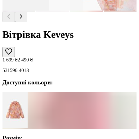
Вітрівка Keveys
1 699
₴
2 490
₴
531596-4018
Доступні кольори:
Розмір: