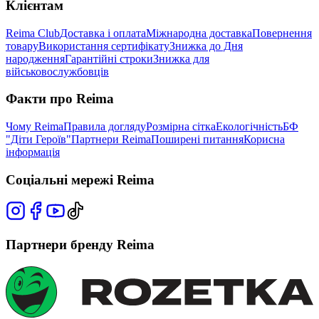
Клієнтам
Reima Club
Доставка і оплата
Міжнародна доставка
Повернення
товару
Використання сертифікату
Знижка до Дня
народження
Гарантійні строки
Знижка для
військовослужбовців
Факти про Reima
Чому Reima
Правила догляду
Розмірна сітка
Екологічність
БФ
"Діти Героїв"
Партнери Reima
Поширені питання
Корисна
інформація
Соціальні мережі Reima
Партнери бренду Reima