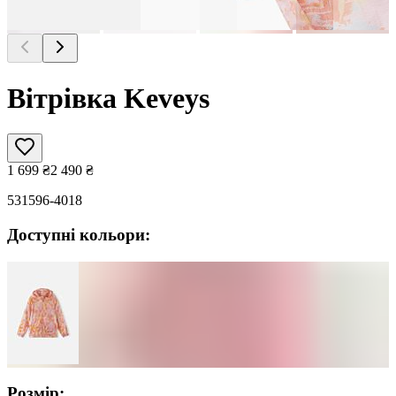
Вітрівка Keveys
1 699
₴
2 490
₴
531596-4018
Доступні кольори:
Розмір: