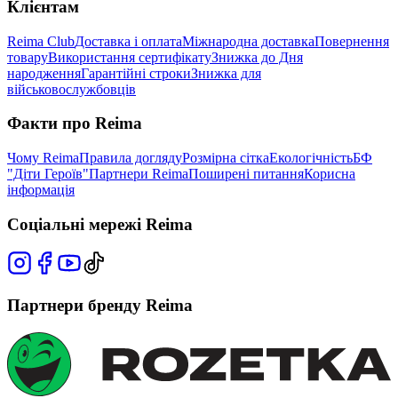
Клієнтам
Reima Club
Доставка і оплата
Міжнародна доставка
Повернення
товару
Використання сертифікату
Знижка до Дня
народження
Гарантійні строки
Знижка для
військовослужбовців
Факти про Reima
Чому Reima
Правила догляду
Розмірна сітка
Екологічність
БФ
"Діти Героїв"
Партнери Reima
Поширені питання
Корисна
інформація
Соціальні мережі Reima
Партнери бренду Reima