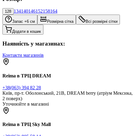
134
140
146
152
158
164
128
Запас +6 см
Розмірна сітка
Всі розмірні сітки
Додати в кошик
Наявність у магазинах:
Контакти магазинів
Reima в ТРЦ DREAM
+38(063) 394 82 28
Київ, пр-т. Оболонський, 21В, DREAM berry (атріум Мексика,
2 поверх)
Уточнюйте в магазині
Reima в ТРЦ Sky Mall