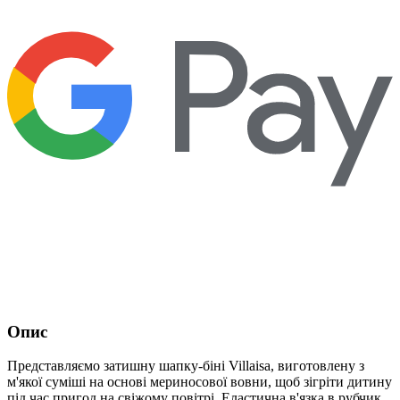
Опис
Представляємо затишну шапку-біні Villaisa, виготовлену з
м'якої суміші на основі мериносової вовни, щоб зігріти дитину
під час пригод на свіжому повітрі. Еластична в'язка в рубчик