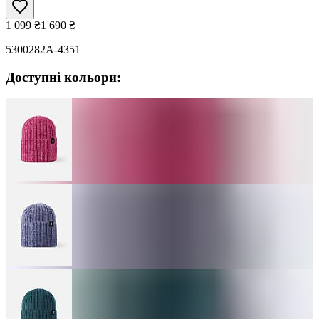
1 099
₴
1 690
₴
5300282A-4351
Доступні кольори: