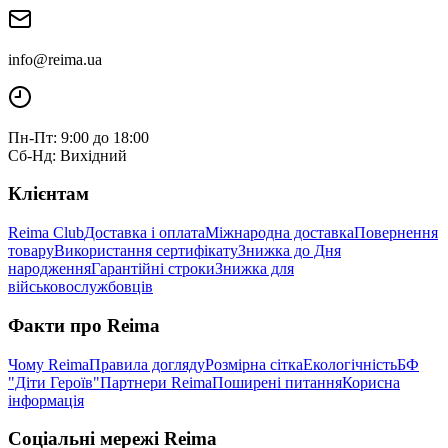
info@reima.ua
Пн-Пт: 9:00 до 18:00
Сб-Нд: Вихідний
Клієнтам
Reima Club
Доставка і оплата
Міжнародна доставка
Повернення
товару
Використання сертифікату
Знижка до Дня
народження
Гарантійні строки
Знижка для
військовослужбовців
Факти про Reima
Чому Reima
Правила догляду
Розмірна сітка
Екологічність
БФ
"Діти Героїв"
Партнери Reima
Поширені питання
Корисна
інформація
Соціальні мережі Reima