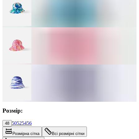
Розмір:
50
52
54
56
48
Розмірна сітка
Всі розмірні сітки