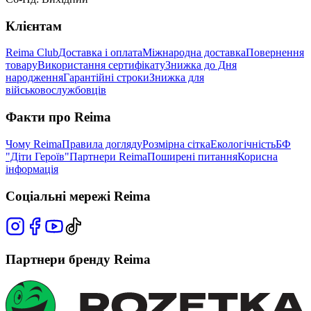
Клієнтам
Reima Club
Доставка і оплата
Міжнародна доставка
Повернення
товару
Використання сертифікату
Знижка до Дня
народження
Гарантійні строки
Знижка для
військовослужбовців
Факти про Reima
Чому Reima
Правила догляду
Розмірна сітка
Екологічність
БФ
"Діти Героїв"
Партнери Reima
Поширені питання
Корисна
інформація
Соціальні мережі Reima
Партнери бренду Reima