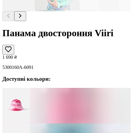
Панама двостороння Viiri
1 690
₴
5300160A-6091
Доступні кольори: