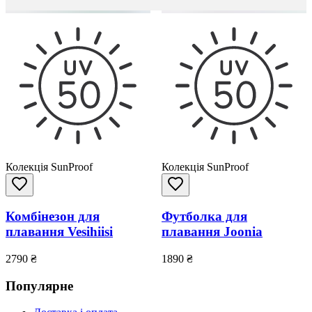
Колекція SunProof
Колекція SunProof
Комбінезон для
Футболка для
плавання Vesihiisi
плавання Joonia
2790
₴
1890
₴
Популярне