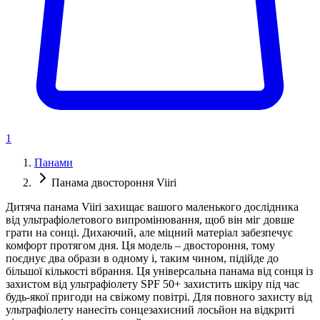
1
Панами
Панама двостороння Viiri
Дитяча панама Viiri захищає вашого маленького дослідника
від ультрафіолетового випромінювання, щоб він міг довше
грати на сонці. Дихаючий, але міцний матеріал забезпечує
комфорт протягом дня. Ця модель – двостороння, тому
поєднує два образи в одному і, таким чином, підійде до
більшої кількості вбрання. Ця універсальна панама від сонця із
захистом від ультрафіолету SPF 50+ захистить шкіру під час
будь-якої пригоди на свіжому повітрі. Для повного захисту від
ультрафіолету нанесіть сонцезахисний лосьйон на відкриті