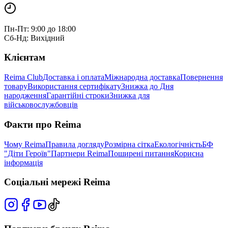
Пн-Пт: 9:00 до 18:00
Сб-Нд: Вихідний
Клієнтам
Reima Club
Доставка і оплата
Міжнародна доставка
Повернення
товару
Використання сертифікату
Знижка до Дня
народження
Гарантійні строки
Знижка для
військовослужбовців
Факти про Reima
Чому Reima
Правила догляду
Розмірна сітка
Екологічність
БФ
"Діти Героїв"
Партнери Reima
Поширені питання
Корисна
інформація
Соціальні мережі Reima