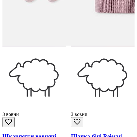
З вовни
З вовни
Шкарпетки вовняні
Шапка-біні Reissari