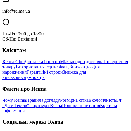
info@reima.ua
Пн-Пт: 9:00 до 18:00
Сб-Нд: Вихідний
Клієнтам
Reima Club
Доставка і оплата
Міжнародна доставка
Повернення
товару
Використання сертифікату
Знижка до Дня
народження
Гарантійні строки
Знижка для
військовослужбовців
Факти про Reima
Чому Reima
Правила догляду
Розмірна сітка
Екологічність
БФ
"Діти Героїв"
Партнери Reima
Поширені питання
Корисна
інформація
Соціальні мережі Reima