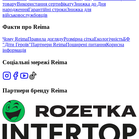
товару
Використання сертифікату
Знижка до Дня
народження
Гарантійні строки
Знижка для
військовослужбовців
Факти про Reima
Чому Reima
Правила догляду
Розмірна сітка
Екологічність
БФ
"Діти Героїв"
Партнери Reima
Поширені питання
Корисна
інформація
Соціальні мережі Reima
Партнери бренду Reima