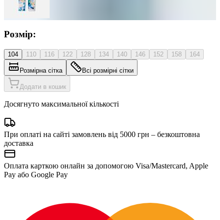
Розмір:
104
110
116
122
128
134
140
146
152
158
164
Розмірна сітка
Всі розмірні сітки
Додати в кошик
Досягнуто максимальної кількості
При оплаті на сайті замовлень від 5000 грн – безкоштовна
доставка
Оплата карткою онлайн за допомогою Visa/Mastercard, Apple
Pay або Google Pay