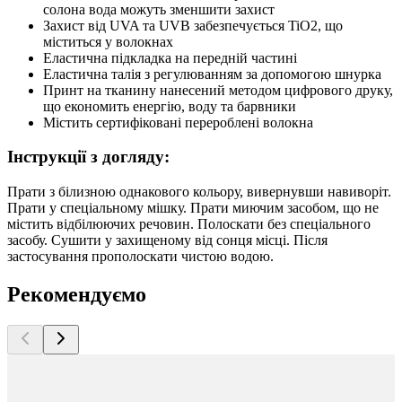
солона вода можуть зменшити захист
Захист від UVA та UVB забезпечується TiO2, що
міститься у волокнах
Еластична підкладка на передній частині
Еластична талія з регулюванням за допомогою шнурка
Принт на тканину нанесений методом цифрового друку,
що економить енергію, воду та барвники
Містить сертифіковані перероблені волокна
Інструкції з догляду:
Прати з білизною однакового кольору, вивернувши навиворіт.
Прати у спеціальному мішку. Прати миючим засобом, що не
містить відбілюючих речовин. Полоскати без спеціального
засобу. Сушити у захищеному від сонця місці. Після
застосування прополоскати чистою водою.
Рекомендуємо