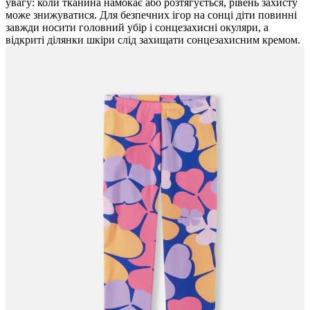
увагу: коли тканина намокає або розтягується, рівень захисту
може знижуватися. Для безпечних ігор на сонці діти повинні
завжди носити головний убір і сонцезахисні окуляри, а
відкриті ділянки шкіри слід захищати сонцезахисним кремом.