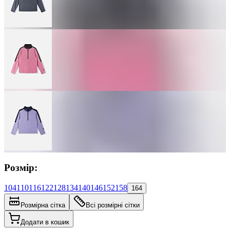
Розмір:
104
110
116
122
128
134
140
146
152
158
164
Розмірна сітка
Всі розмірні сітки
Додати в кошик