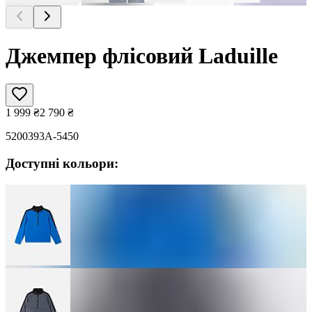
Джемпер флісовий Laduille
1 999
₴
2 790
₴
5200393A-5450
Доступні кольори: