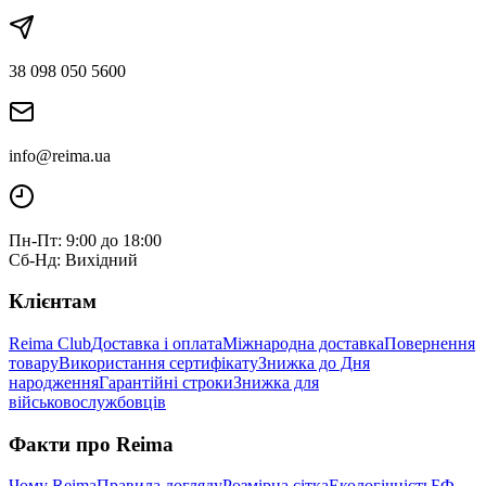
38 098 050 5600
info@reima.ua
Пн-Пт: 9:00 до 18:00
Сб-Нд: Вихідний
Клієнтам
Reima Club
Доставка і оплата
Міжнародна доставка
Повернення
товару
Використання сертифікату
Знижка до Дня
народження
Гарантійні строки
Знижка для
військовослужбовців
Факти про Reima
Чому Reima
Правила догляду
Розмірна сітка
Екологічність
БФ