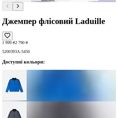
Джемпер флісовий Laduille
1 999
₴
2 790
₴
5200393A-5450
Доступні кольори: