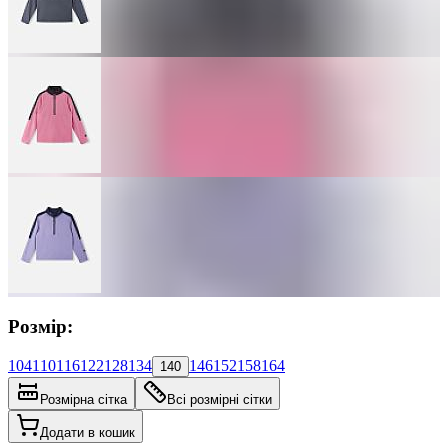
Розмір:
104
110
116
122
128
134
146
152
158
164
140
Розмірна сітка
Всі розмірні сітки
Додати в кошик