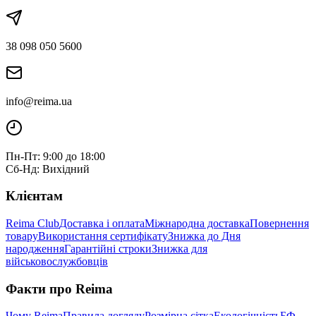
38 098 050 5600
info@reima.ua
Пн-Пт: 9:00 до 18:00
Сб-Нд: Вихідний
Клієнтам
Reima Club
Доставка і оплата
Міжнародна доставка
Повернення
товару
Використання сертифікату
Знижка до Дня
народження
Гарантійні строки
Знижка для
військовослужбовців
Факти про Reima
Чому Reima
Правила догляду
Розмірна сітка
Екологічність
БФ