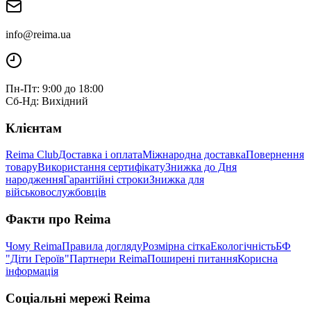
info@reima.ua
Пн-Пт: 9:00 до 18:00
Сб-Нд: Вихідний
Клієнтам
Reima Club
Доставка і оплата
Міжнародна доставка
Повернення
товару
Використання сертифікату
Знижка до Дня
народження
Гарантійні строки
Знижка для
військовослужбовців
Факти про Reima
Чому Reima
Правила догляду
Розмірна сітка
Екологічність
БФ
"Діти Героїв"
Партнери Reima
Поширені питання
Корисна
інформація
Соціальні мережі Reima