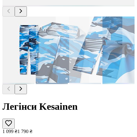
Легінси Kesainen
1 099
₴
1 790
₴