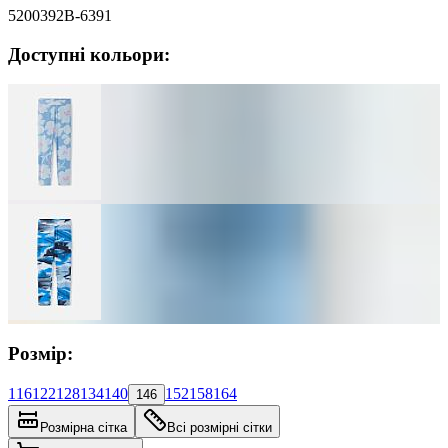
5200392B-6391
Доступні кольори:
Розмір:
116
122
128
134
140
152
158
164
146
Розмірна сітка
Всі розмірні сітки