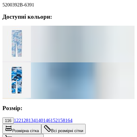
5200392B-6391
Доступні кольори:
Розмір:
122
128
134
140
146
152
158
164
116
Розмірна сітка
Всі розмірні сітки