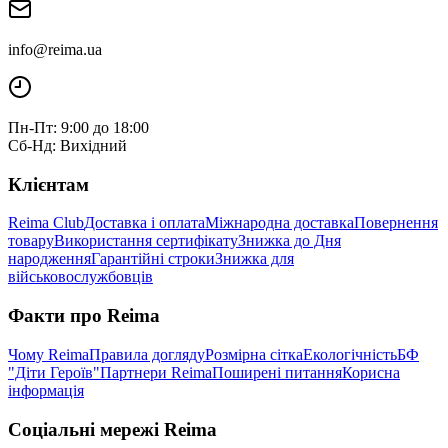
info@reima.ua
Пн-Пт: 9:00 до 18:00
Сб-Нд: Вихідний
Клієнтам
Reima Club
Доставка і оплата
Міжнародна доставка
Повернення
товару
Використання сертифікату
Знижка до Дня
народження
Гарантійні строки
Знижка для
військовослужбовців
Факти про Reima
Чому Reima
Правила догляду
Розмірна сітка
Екологічність
БФ
"Діти Героїв"
Партнери Reima
Поширені питання
Корисна
інформація
Соціальні мережі Reima