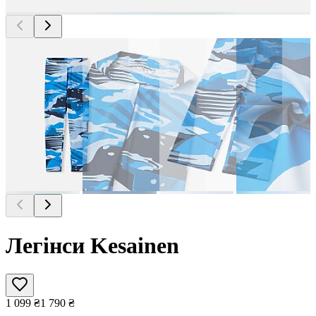
Легінси Kesainen
1 099
₴
1 790
₴