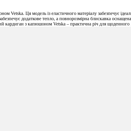
м Vetska. Ця модель із еластичного матеріалу забезпечує ідеальн
безпечує додаткове тепло, а повнорозмірна блискавка оснащена 
чий кардиган з капюшоном Vetska – практична річ для щоденного