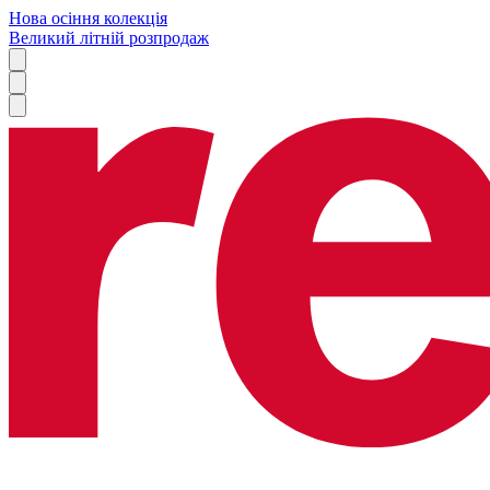
Нова осіння колекція
Великий літній розпродаж