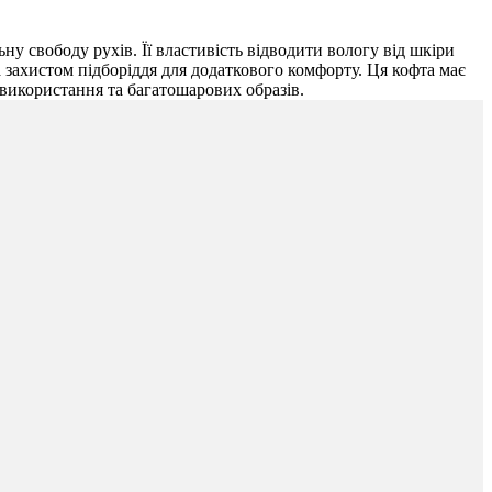
у свободу рухів. Її властивість відводити вологу від шкіри
захистом підборіддя для додаткового комфорту. Ця кофта має
 використання та багатошарових образів.