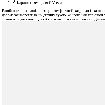
Кардиган велюровий Vetska
Вашій дитині сподобається цей комфортний кадриган із капюшоно
допомагає зберегти вашу дитину сухою. Фіксований капюшон за
зручні передні кишені для зберігання невеликих скарбів. Дитя