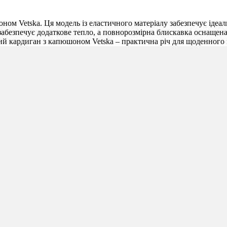
м Vetska. Ця модель із еластичного матеріалу забезпечує ідеальн
безпечує додаткове тепло, а повнорозмірна блискавка оснащена 
чий кардиган з капюшоном Vetska – практична річ для щоденного