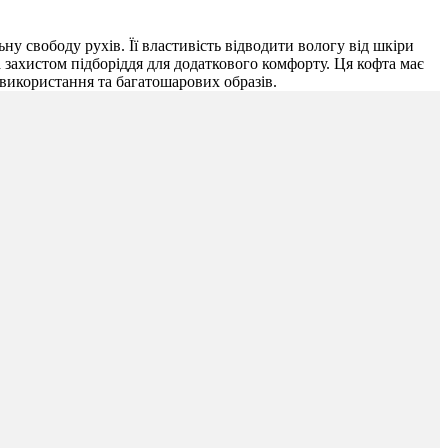
у свободу рухів. Її властивість відводити вологу від шкіри
захистом підборіддя для додаткового комфорту. Ця кофта має
 використання та багатошарових образів.