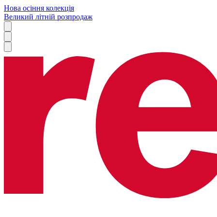
Нова осіння колекція
Великий літній розпродаж