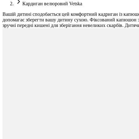
Кардиган велюровий Vetska
Вашій дитині сподобається цей комфортний кадриган із капюшоно
допомагає зберегти вашу дитину сухою. Фіксований капюшон за
зручні передні кишені для зберігання невеликих скарбів. Дитя