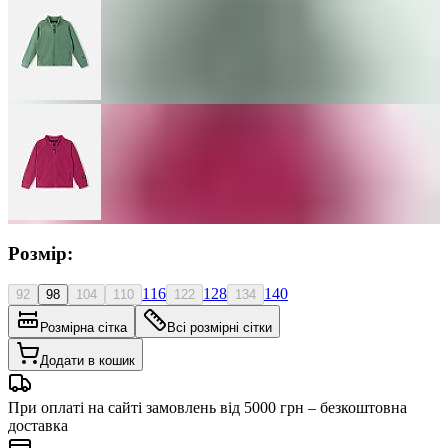
Розмір:
116
128
140
92
98
104
110
122
134
Розмірна сітка
Всі розмірні сітки
Додати в кошик
При оплаті на сайті замовлень від 5000 грн – безкоштовна
доставка