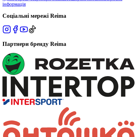
інформація
Соціальні мережі Reima
Партнери бренду Reima