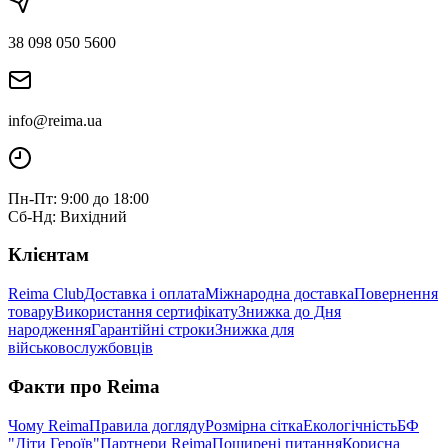
38 098 050 5600
info@reima.ua
Пн-Пт: 9:00 до 18:00
Сб-Нд: Вихідний
Клієнтам
Reima Club
Доставка і оплата
Міжнародна доставка
Повернення
товару
Використання сертифікату
Знижка до Дня
народження
Гарантійні строки
Знижка для
військовослужбовців
Факти про Reima
Чому Reima
Правила догляду
Розмірна сітка
Екологічність
БФ
"Діти Героїв"
Партнери Reima
Поширені питання
Корисна