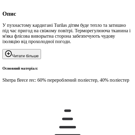
Опис
У пухнастому кардигані Turilas дітям буде тепло та затишно
під час пригод на свіжому повітрі. Терморегулююча тканина і
м'яка флісова виворытна сторона забезпечують чудову
ізоляцію від прохолодної погоди.
Читати більше
Основний матеріал:
Sherpa fleece rec: 60% перероблений поліестер, 40% поліестер