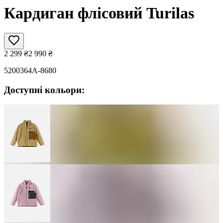
Кардиган флісовий Turilas
2 299
₴
2 990
₴
5200364A-8680
Доступні кольори: