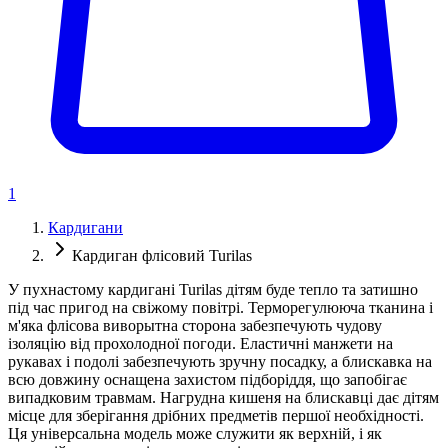
1
Кардигани
Кардиган флісовий Turilas
У пухнастому кардигані Turilas дітям буде тепло та затишно
під час пригод на свіжому повітрі. Терморегулююча тканина і
м'яка флісова виворытна сторона забезпечують чудову
ізоляцію від прохолодної погоди. Еластичні манжети на
рукавах і подолі забезпечують зручну посадку, а блискавка на
всю довжину оснащена захистом підборіддя, що запобігає
випадковим травмам. Нагрудна кишеня на блискавці дає дітям
місце для зберігання дрібних предметів першої необхідності.
Ця універсальна модель може служити як верхній, і як