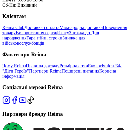
Сб-Нд: Вихідний
Клієнтам
Reima Club
Доставка і оплата
Міжнародна доставка
Повернення
товару
Використання сертифікату
Знижка до Дня
народження
Гарантійні строки
Знижка для
військовослужбовців
Факти про Reima
Чому Reima
Правила догляду
Розмірна сітка
Екологічність
БФ
"Діти Героїв"
Партнери Reima
Поширені питання
Корисна
інформація
Соціальні мережі Reima
Партнери бренду Reima