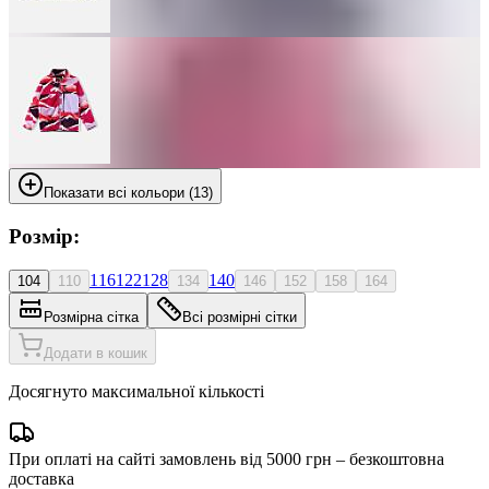
Показати всі кольори (13)
Розмір:
116
122
128
140
104
110
134
146
152
158
164
Розмірна сітка
Всі розмірні сітки
Додати в кошик
Досягнуто максимальної кількості
При оплаті на сайті замовлень від 5000 грн – безкоштовна
доставка