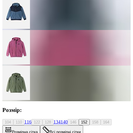
Розмір:
116
134
140
104
110
122
128
146
152
158
164
Розмірна сітка
Всі розмірні сітки