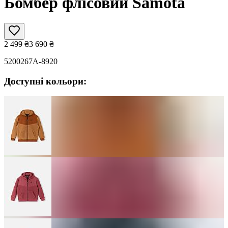
Бомбер флісовий Samota
2 499
₴
3 690
₴
5200267A-8920
Доступні кольори: