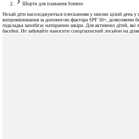
Шорти для плавання Somero
Нехай діти насолоджуються плесканням у хвилях цілий день у ц
випромінювання за допомогою фактора SPF 50+, дозволяючи безт
підкладка запобігає натиранню шкіри. Для активних дітей, які 
басейні. Не забувайте наносити сонцезахисний лосьйон на діл