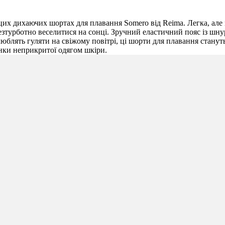
их дихаючих шортах для плавання Somero від Reima. Легка, але 
урботно веселитися на сонці. Зручний еластичний пояс із шнурк
люблять гуляти на свіжому повітрі, ці шорти для плавання стану
янки неприкритої одягом шкіри.