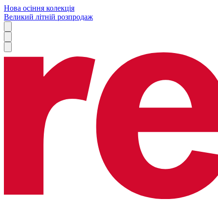
Нова осіння колекція
Великий літній розпродаж