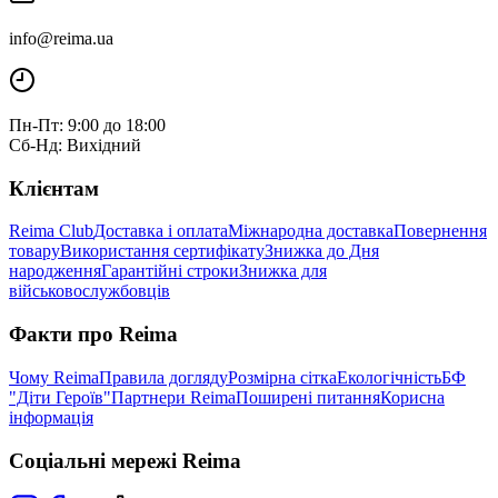
info@reima.ua
Пн-Пт: 9:00 до 18:00
Сб-Нд: Вихідний
Клієнтам
Reima Club
Доставка і оплата
Міжнародна доставка
Повернення
товару
Використання сертифікату
Знижка до Дня
народження
Гарантійні строки
Знижка для
військовослужбовців
Факти про Reima
Чому Reima
Правила догляду
Розмірна сітка
Екологічність
БФ
"Діти Героїв"
Партнери Reima
Поширені питання
Корисна
інформація
Соціальні мережі Reima