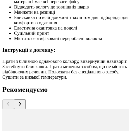
матеріал і має всі переваги флісу
Відводить вологу до зовнішніх шарів
Манжети на резинці
Блискавка по всій довжині з захистом для підборіддя для
комфортого одягання
Еластична окантовка на подолі
Суцільний принт
Містить сертифіковані перероблені волокна
Інструкції з догляду:
Прати з білизною однакового кольору, вивернувши навиворіт.
Застебнути блискавки. Прати миючим засобом, що не містить
відбілюючих речовин. Полоскати без спеціального засобу.
Сушити за низької температури.
Рекомендуємо