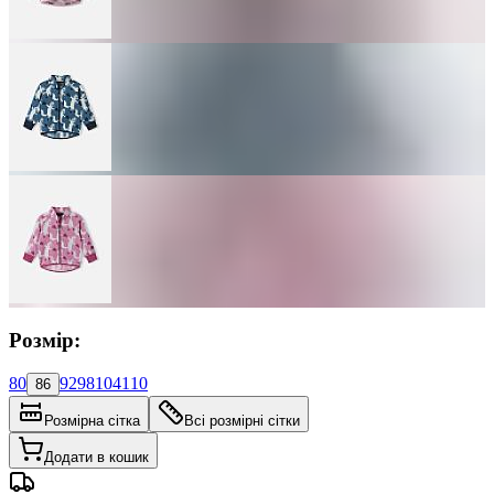
Розмір:
80
92
98
104
110
86
Розмірна сітка
Всі розмірні сітки
Додати в кошик