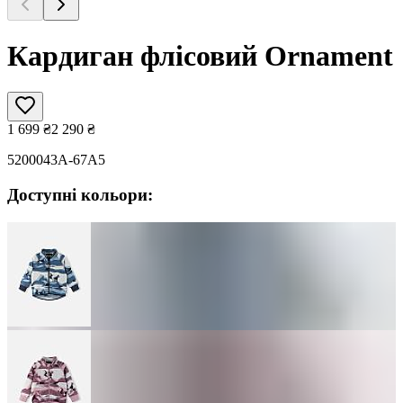
Кардиган флісовий Ornament
1 699
₴
2 290
₴
5200043A-67A5
Доступні кольори: