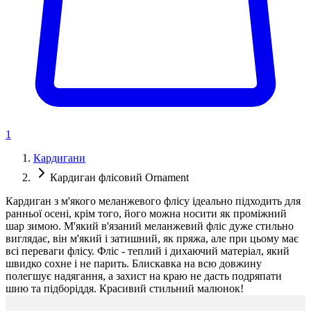
1
Кардигани
Кардиган флісовий Ornament
Кардиган з м'якого меланжевого флісу ідеально підходить для
ранньої осені, крім того, його можна носити як проміжний
шар зимою. М'який в'язаний меланжевий фліс дуже стильно
виглядає, він м'який і затишний, як пряжа, але при цьому має
всі переваги флісу. Фліс - теплий і дихаючий матеріал, який
швидко сохне і не парить. Блискавка на всю довжину
полегшує надягання, а захист на краю не дасть подряпати
шию та підборіддя. Красивий стильний малюнок!