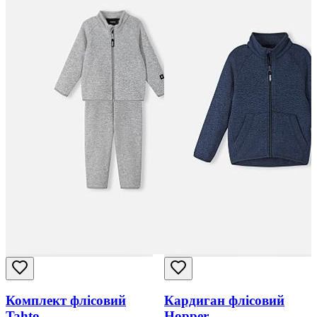
Комплект флісовий
Кардиган флісовий
Tahto
Hopper