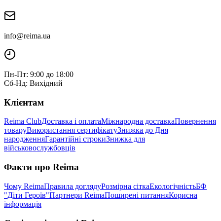
info@reima.ua
Пн-Пт: 9:00 до 18:00
Сб-Нд: Вихідний
Клієнтам
Reima Club
Доставка і оплата
Міжнародна доставка
Повернення
товару
Використання сертифікату
Знижка до Дня
народження
Гарантійні строки
Знижка для
військовослужбовців
Факти про Reima
Чому Reima
Правила догляду
Розмірна сітка
Екологічність
БФ
"Діти Героїв"
Партнери Reima
Поширені питання
Корисна
інформація