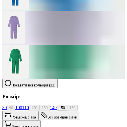
Показати всі кольори (11)
Розмір:
80
100
110
140
90
120
130
150
160
Розмірна сітка
Всі розмірні сітки
Додати в кошик