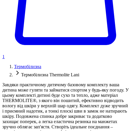
1
Термобілизна
Термобілизна Thermolite Lani
Завдяки практичному дитячому базовому комплекту ваша
дитина може гуляти та займатися спортом у будь-яку погоду. У
цьому комплекті дитині буде сухо та тепло, адже матеріал
THERMOLITE®, з якого він пошитий, ефективно відводить
вологу від шкіри у верхній шар одягу. Комплект дуже зручний
і приємний надотик, а тонкі плоскі шви в замок не натирають
шкіру. Подовжена спинка добре закриває та додатково
захищає поперек, а легка еластична резинка на манжетах
зручно облягає зап'ястя. Створіть ідеальне поєднання –