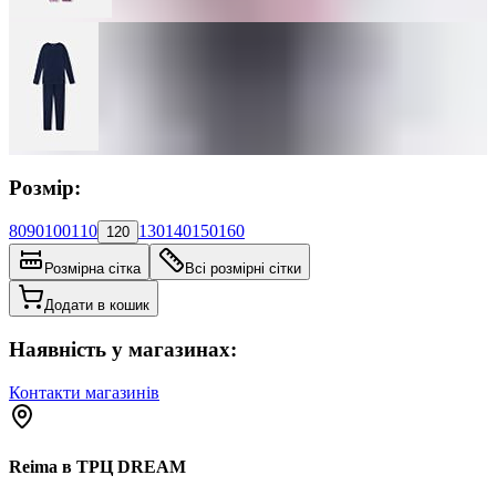
Розмір:
80
90
100
110
130
140
150
160
120
Розмірна сітка
Всі розмірні сітки
Додати в кошик
Наявність у магазинах:
Контакти магазинів
Reima в ТРЦ DREAM