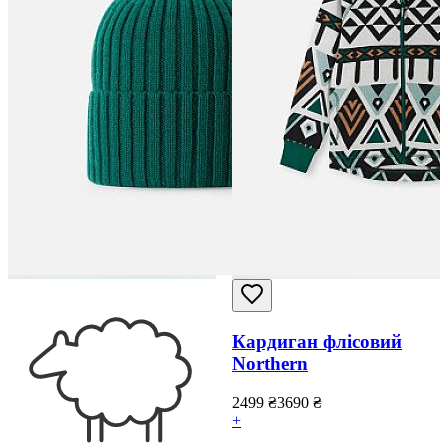
Кардиган флісовий
Northern
2499
₴
3690
₴
+