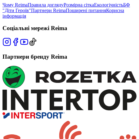
Чому Reima
Правила догляду
Розмірна сітка
Екологічність
БФ
"Діти Героїв"
Партнери Reima
Поширені питання
Корисна
інформація
Соціальні мережі Reima
Партнери бренду Reima