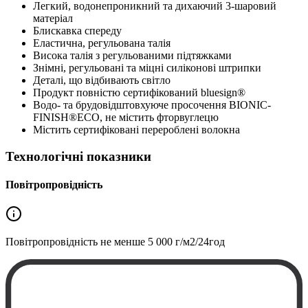
Легкий, водонепроникний та дихаючий 3-шаровий
матеріал
Блискавка спереду
Еластична, регульована талія
Висока талія з регульованими підтяжками
Знімні, регульовані та міцні силіконові штрипки
Деталі, що відбивають світло
Продукт повністю сертифікований bluesign®
Водо- та брудовідштовхуюче просочення BIONIC-
FINISH®ECO, не містить фторвуглецю
Містить сертифіковані перероблені волокна
Технологічні показники
Повітропровідність
Повітропровідність не менше
5 000 г/м2/24год