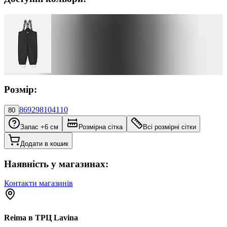
Розмір:
86
92
98
104
110
80
Запас +6 см
Розмірна сітка
Всі розмірні сітки
Додати в кошик
Наявність у магазинах:
Контакти магазинів
Reima в ТРЦ Lavina