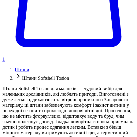
1
Штани
Штани Softshell Tosion
Штани Softshell Tosion для малюків — чудовий вибір для
маленьких дослідників, які люблять пригоди. Виготовлені з
дуже легкого, дихаючого та вітронепроникного 3-шарового
матеріалу, ці штани забезпечують комфорт і захист дитини у
перехідні сезони та прохолодні дощові літні дні. Просочення,
що не містить фторвуглецю, відштовхує воду та бруд, чим
значно полегшує догляд. Гладка виворітна сторона приємна на
дотик і робить процес одягання легким. Вставки з більш
міцного матеріалу витримують активні ігри, а герметичний