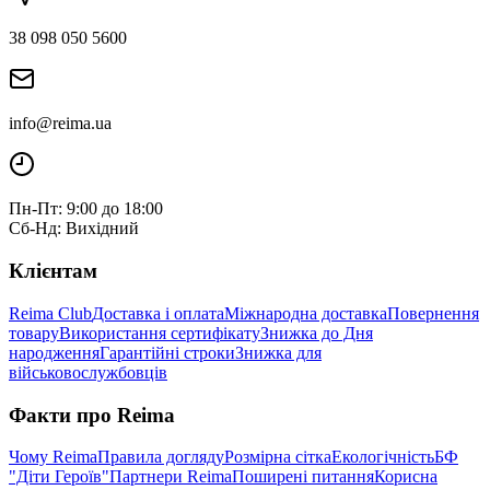
38 098 050 5600
info@reima.ua
Пн-Пт: 9:00 до 18:00
Сб-Нд: Вихідний
Клієнтам
Reima Club
Доставка і оплата
Міжнародна доставка
Повернення
товару
Використання сертифікату
Знижка до Дня
народження
Гарантійні строки
Знижка для
військовослужбовців
Факти про Reima
Чому Reima
Правила догляду
Розмірна сітка
Екологічність
БФ
"Діти Героїв"
Партнери Reima
Поширені питання
Корисна