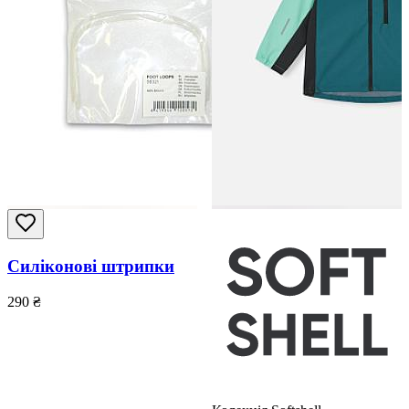
Силіконові штрипки
290
₴