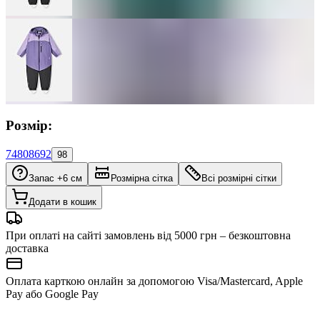
Розмір:
74
80
86
92
98
Запас +6 см
Розмірна сітка
Всі розмірні сітки
Додати в кошик
При оплаті на сайті замовлень від 5000 грн – безкоштовна
доставка
Оплата карткою онлайн за допомогою Visa/Mastercard, Apple
Pay або Google Pay