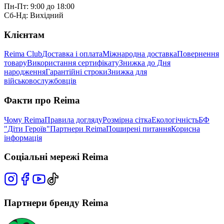
Пн-Пт: 9:00 до 18:00
Сб-Нд: Вихідний
Клієнтам
Reima Club
Доставка і оплата
Міжнародна доставка
Повернення
товару
Використання сертифікату
Знижка до Дня
народження
Гарантійні строки
Знижка для
військовослужбовців
Факти про Reima
Чому Reima
Правила догляду
Розмірна сітка
Екологічність
БФ
"Діти Героїв"
Партнери Reima
Поширені питання
Корисна
інформація
Соціальні мережі Reima
Партнери бренду Reima