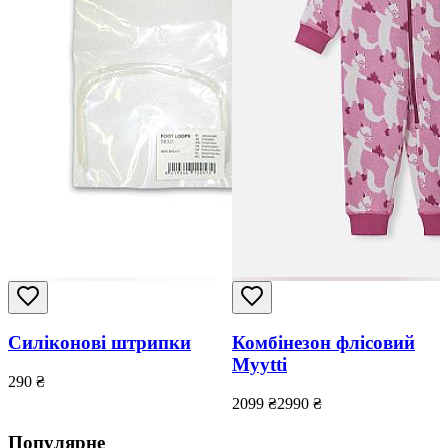
Силіконові штрипки
Комбінезон флісовий
Myytti
290
₴
2099
₴
2990
₴
Популярне