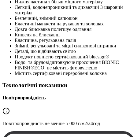
Нижня частина з більш міцного матеріалу
Легкий, водонепроникний та дихаючий 3-шаровий
матеріал
Безпечний, знімний капюшон
Еластичні манжети на рукавах та холошах
Довга блискавка полегшує одягання
Кишеня на блискавці
Еластична, регульована талія
Знімні, регульовані та міцні силіконові штрипки
Деталі, що відбивають світло
Продукт повністю сертифікований bluesign®
Водо- та брудовідштовхуюче просочення BIONIC-
FINISH®ECO, не містить фторвуглецю
Містить сертифіковані перероблені волокна
Технологічні показники
Повітропровідність
Повітропровідність не менше
5 000 г/м2/24год