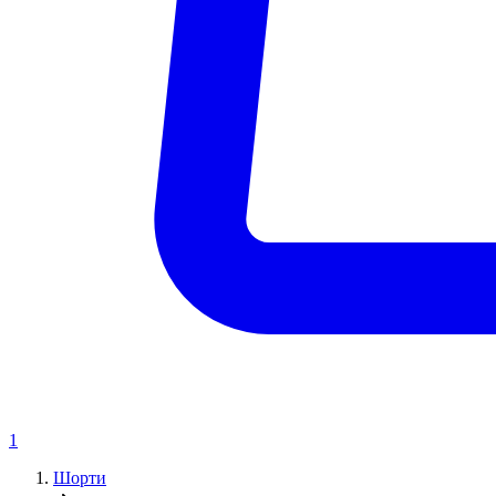
1
Шорти