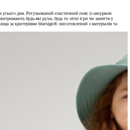
м усього дня. Регульований еластичний пояс із шнурком
итримають будь-які рухи, будь то літні ігри чи заняття у
ща за критеріями bluesign®: виготовлений з матеріалів та