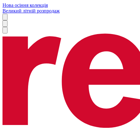
Нова осіння колекція
Великий літній розпродаж