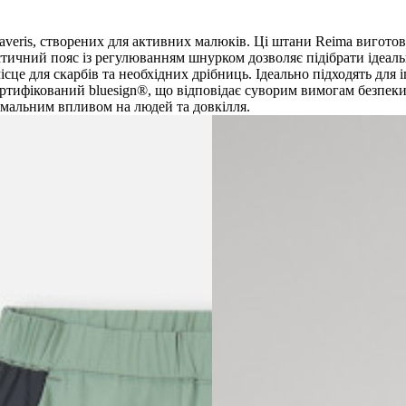
Kaveris, створених для активних малюків. Ці штани Reima вигото
стичний пояс із регулюванням шнурком дозволяє підібрати ідеаль
сце для скарбів та необхідних дрібниць. Ідеально підходять для і
тифікований bluesign®, що відповідає суворим вимогам безпеки т
імальним впливом на людей та довкілля.