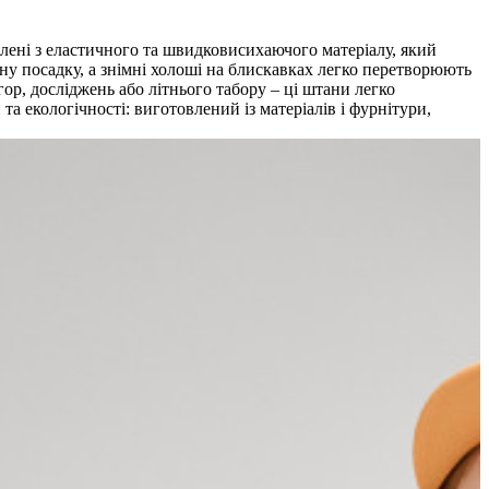
влені з еластичного та швидковисихаючого матеріалу, який
ну посадку, а знімні холоші на блискавках легко перетворюють
гор, досліджень або літнього табору – ці штани легко
а екологічності: виготовлений із матеріалів і фурнітури,