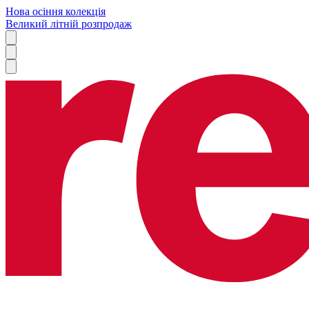
Нова осіння колекція
Великий літній розпродаж