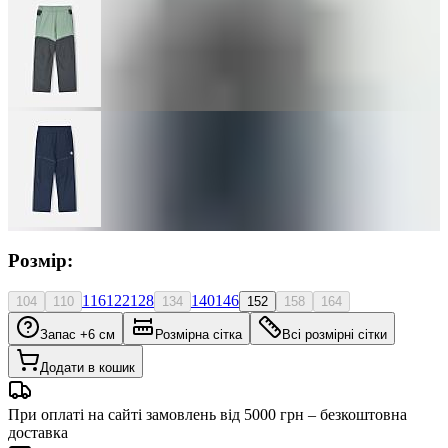
Розмір:
116
122
128
140
146
104
110
134
152
158
164
Запас +6 см
Розмірна сітка
Всі розмірні сітки
Додати в кошик
При оплаті на сайті замовлень від 5000 грн – безкоштовна
доставка