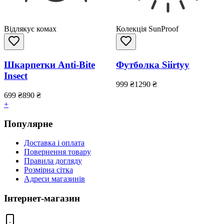
Відлякує комах
Колекція SunProof
Шкарпетки Anti-Bite
Футболка Siirtyy
Insect
999
₴
1290
₴
699
₴
890
₴
+
Популярне
Доставка і оплата
Повернення товару
Правила догляду
Розмірна сітка
Адреси магазинів
Інтернет-магазин