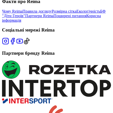
Факти про Reima
Чому Reima
Правила догляду
Розмірна сітка
Екологічність
БФ
"Діти Героїв"
Партнери Reima
Поширені питання
Корисна
інформація
Соціальні мережі Reima
Партнери бренду Reima