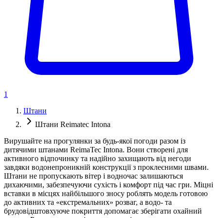
1
Штани
Штани Reimatec Intona
Вирушайте на прогулянки за будь-якої погоди разом із
дитячими штанами ReimaTec Intona. Вони створені для
активного відпочинку та надійно захищають від негоди
завдяки водонепроникній конструкції з проклеєними швами.
Штани не пропускають вітер і водночас залишаються
дихаючими, забезпечуючи сухість і комфорт під час гри. Міцні
вставки в місцях найбільшого зносу роблять модель готовою
до активних та «екстремальних» розваг, а водо- та
брудовідштовхуюче покриття допомагає зберігати охайний