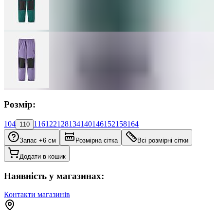
Розмір:
104
116
122
128
134
140
146
152
158
164
110
Запас +6 см
Розмірна сітка
Всі розмірні сітки
Додати в кошик
Наявність у магазинах:
Контакти магазинів