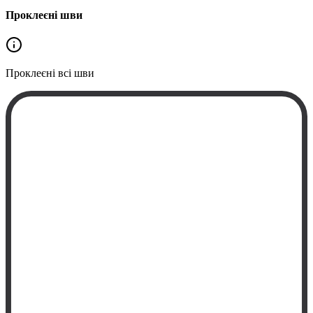
Проклеєні шви
Проклеєні
всі шви