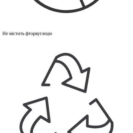
Не містить фторвуглецю