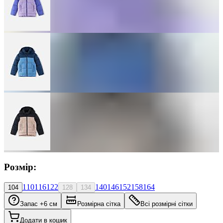
Розмір:
110
116
122
140
146
152
158
164
104
128
134
Запас +6 см
Розмірна сітка
Всі розмірні сітки
Додати в кошик