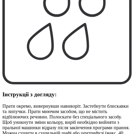
Інструкції з догляду:
Прати окремо, вивернувши навиворіт. Застебнути блискавки
та липучки. Прати миючим засобом, що не містить
відбілюючих речовин. Полоскати без спеціального засобу.
Щоб уникнути зміни кольору, виріб необхідно вийняти з
пральної машинки відразу після закінчення програми прання.
Можна сушити в сушильній шафі або центрифузі (макс. 40