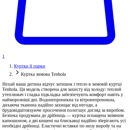
1
Куртки й парки
Куртка зимова Tenhola
Нехай ваша дитина відчує затишок і тепло в зимовій куртці
Tenhola. Ця модель створена для захисту від холоду: теплий
утеплювач і гладка підкладка забезпечують комфорт навіть у
найморозніші дні. Водонепроникна та вітронепроникна,
дихаюча тканина надійно захищає від негоди, а
брудовідштовхуюче просочення полегшує догляд за виробом.
Безпека продумана до дрібниць — куртка оснащена знімним
капюшоном, а дві кишені на блискавці надійно зберігають усі
необхідні дрібниці. Еластичні вставки по низу виробу та на