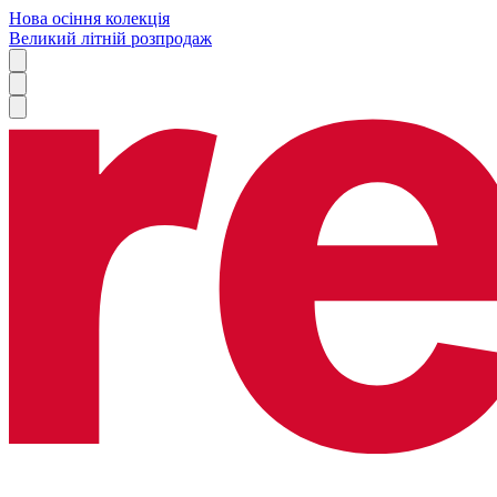
Нова осіння колекція
Великий літній розпродаж