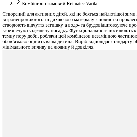
Комбінезон зимовий Reimatec Varila
Створений для активних дітей, які не бояться найлютішої зими
вітронепроникного та дихаючого матеріалу з повністю проклеєн
створюють відчуття затишку, а водо- та брудовідштовхуюче про
забезпечують ідеальну посадку. Функціональність посилюють ки
темну пору доби, роблячи цей комбінезон незамінною частиною
обов’язково оцінить ваша дитина. Виріб відповідає стандарту b
мінімального впливу на людину й довкілля.