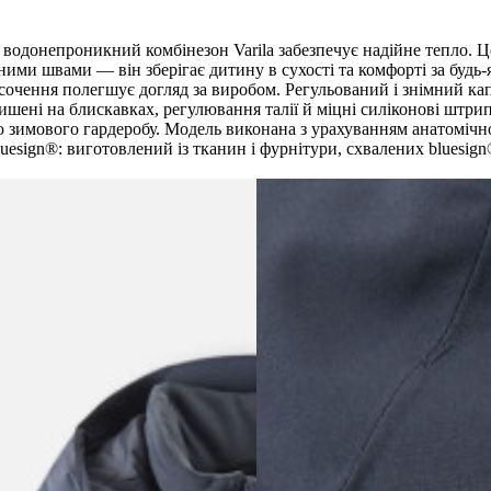
, водонепроникний комбінезон Varila забезпечує надійне тепло.
ими швами — він зберігає дитину в сухості та комфорті за будь-
сочення полегшує догляд за виробом. Регульований і знімний ка
шені на блискавках, регулювання талії й міцні силіконові штри
 зимового гардеробу. Модель виконана з урахуванням анатомічно
luesign®: виготовлений із тканин і фурнітури, схвалених bluesi