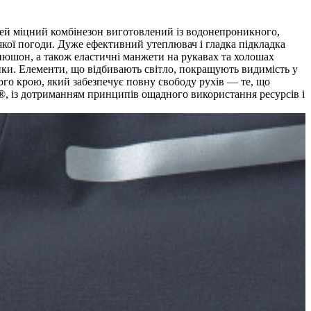
 Цей міцний комбінезон виготовлений із водонепроникного,
якої погоди. Дуже ефективний утеплювач і гладка підкладка
пюшон, а також еластичні манжети на рукавах та холошах
пки. Елементи, що відбивають світло, покращують видимість у
го крою, який забезпечує повну свободу рухів — те, що
gn®, із дотриманням принципів ощадного використання ресурсів і