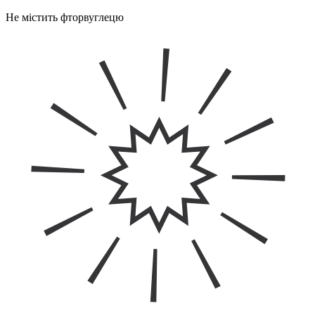
Не містить фторвуглецю