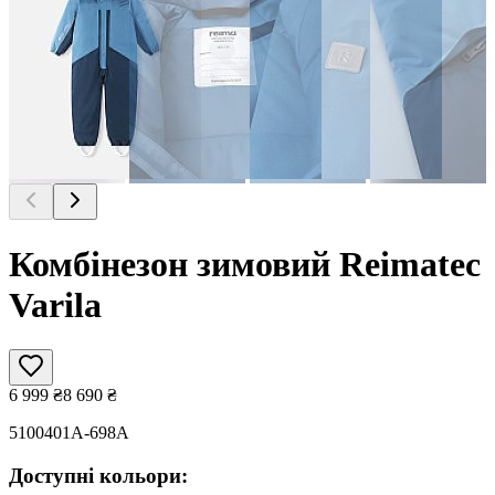
Комбінезон зимовий Reimatec
Varila
6 999
₴
8 690
₴
5100401A-698A
Доступні кольори: