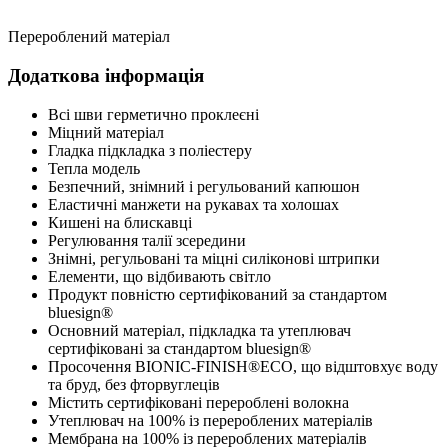
Перероблений матеріал
Додаткова інформація
Всі шви герметично проклеєні
Міцний матеріал
Гладка підкладка з поліестеру
Тепла модель
Безпечний, знімний і регульований капюшон
Еластичні манжети на рукавах та холошах
Кишені на блискавці
Регулювання талії зсередини
Знімні, регульовані та міцні силіконові штрипки
Елементи, що відбивають світло
Продукт повністю сертифікований за стандартом
bluesign®
Основний матеріал, підкладка та утеплювач
сертифіковані за стандартом bluesign®
Просочення BIONIC-FINISH®ECO, що відштовхує воду
та бруд, без фторвуглеців
Містить сертифіковані перероблені волокна
Утеплювач на 100% із перероблених матеріалів
Мембрана на 100% із перероблених матеріалів