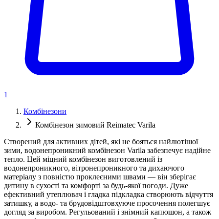
1
Комбінезони
Комбінезон зимовий Reimatec Varila
Створений для активних дітей, які не бояться найлютішої
зими, водонепроникний комбінезон Varila забезпечує надійне
тепло. Цей міцний комбінезон виготовлений із
водонепроникного, вітронепроникного та дихаючого
матеріалу з повністю проклеєними швами — він зберігає
дитину в сухості та комфорті за будь-якої погоди. Дуже
ефективний утеплювач і гладка підкладка створюють відчуття
затишку, а водо- та брудовідштовхуюче просочення полегшує
догляд за виробом. Регульований і знімний капюшон, а також