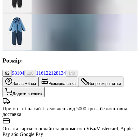
Розмір:
98
104
116
122
128
134
92
110
140
Запас +6 см
Розмірна сітка
Всі розмірні сітки
Додати в кошик
При оплаті на сайті замовлень від 5000 грн – безкоштовна
доставка
Оплата карткою онлайн за допомогою Visa/Mastercard, Apple
Pay або Google Pay