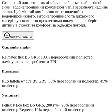
Створений для активних дітей, які не бояться найлютішої
зими, водонепроникний комбінезон Varila забезпечує надійне
тепло. Цей міцний комбінезон виготовлений із
водонепроникного, вітронепроникного та дихаючого
матеріалу з повністю проклеєними швами — він зберігає
дитину в сухості та комфорті за будь-якої погоди.
Читати більше
Основний матеріал:
Reimatec flex BS GRS: 100% перероблений поліестер,
ламінування переробленим TPU
Підкладка:
PES taffeta w/ cire BS GRS: 55% перероблений поліестер, 45%
поліестер
Утеплювач:
Fellex® Eco flex BS GRS, 200 г/м²: 90% перероблений
поліестер Repreve, 10% перероблений поліестер