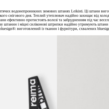
итячих водонепроникних зимових штанях Leikisti. Ці штани виго
ого снігового дня. Теплий утеплювач надійно захищає від холоду
и ефективно протистоять волозі та забрудненням під час весели
изу штанин і міцні силіконові штрипки надійно утримують штани 
bluesign®: виготовлений із тканин і фурнітури, схвалених blues