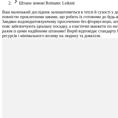
Штани зимові Reimatec Leikisti
Ваш маленький дослідник залишатиметься в теплі й сухості у д
повністю проклеєними швами, що робить їх готовими до будь-як
Завдяки водовідштовхуючому просоченню без фторвуглецю, штан
пояс забезпечують ідеальну посадку, а еластичні манжети по н
разом із цими надійними штанами! Виріб відповідає стандарту 
ресурсів і мінімального впливу на людину та довкілля.