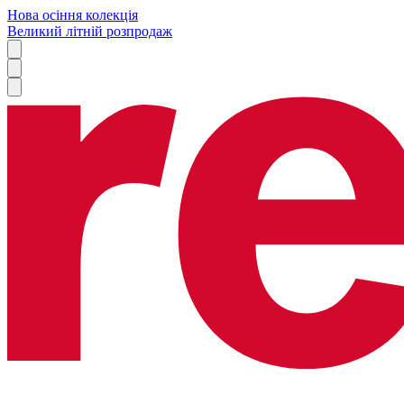
Нова осіння колекція
Великий літній розпродаж