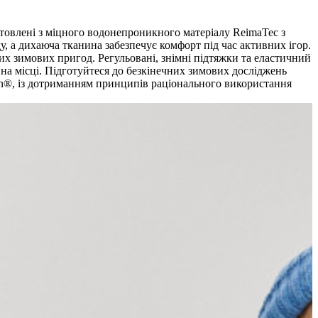
товлені з міцного водонепроникного матеріалу ReimaTec з
, а дихаюча тканина забезпечує комфорт під час активних ігор.
х зимових пригод. Регульовані, знімні підтяжки та еластичний
на місці. Підготуйтеся до безкінечних зимових досліджень
ign®, із дотриманням принципів раціонального використання